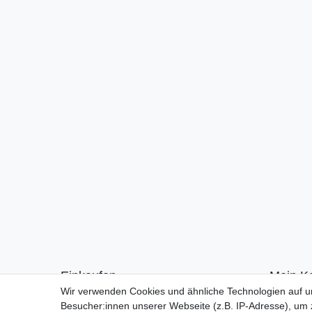
Einkaufen
Mein K
Wir verwenden Cookies und ähnliche Technologien auf 
Zahlungsarten
Anmelde
Besucher:innen unserer Webseite (z.B. IP-Adresse), um z
Versandarten & -kosten
Registrie