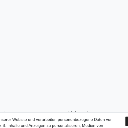
onto
Unternehmen
unserer Website und verarbeiten personenbezogene Daten von
n
Kontakt
.B. Inhalte und Anzeigen zu personalisieren, Medien von
ren
AGB