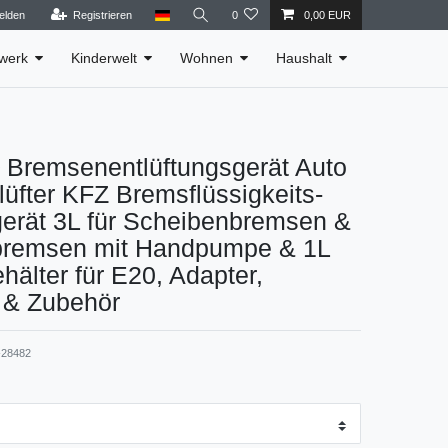
elden
Registrieren
0
0,00 EUR
werk
Kinderwelt
Wohnen
Haushalt
remsenentlüftungsgerät Auto
üfter KFZ Bremsflüssigkeits-
erät 3L für Scheibenbremsen &
remsen mit Handpumpe & 1L
älter für E20, Adapter,
 & Zubehör
28482