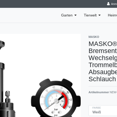
Anm
Garten
Tierwelt
Heim
MASKO
MASKO® B
Bremsentl
Wechselg
Trommelb
Absaugbeh
Schlauch
Artikelnummer
NEW-
FARBE