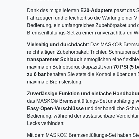
Dank des mitgelieferten
E20-Adapters
passt das S
Fahrzeugen und erleichtert so die Wartung einer V
Bedienung, ein umfangreiches Zubehörpaket und 
Bremsentlüftungs-Set zu einem unverzichtbaren We
Vielseitig und durchdacht:
Das MASKO® Bremsent
reichhaltigen Zubehörpaket: Trichter, Schraubensc
transparenter Schlauch
ermöglichen eine flexibl
maximalen Betriebsdruckkapazität von
70 PSI (5 b
zu 6 bar
behalten Sie stets die Kontrolle über den
maximale Bremsleistung.
Zuverlässige Funktion und einfache Handhabu
das MASKO® Bremsentlüftungs-Set unabhängig von 
Easy-Open-Verschlüsse
und der handliche Schra
Bedienung, während der austauschbare Verdichtung
Lecks verhindert.
Mit dem MASKO® Bremsentlüftungs-Set haben Sie al