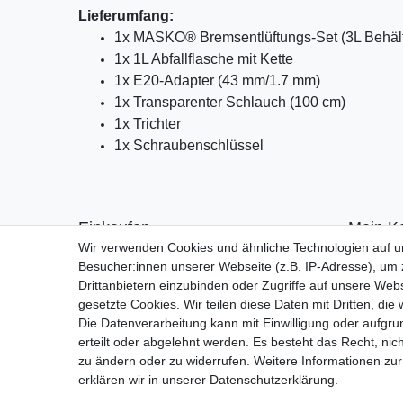
Lieferumfang:
1x MASKO® Bremsentlüftungs-Set (3L Behält
1x 1L Abfallflasche mit Kette
1x E20-Adapter (43 mm/1.7 mm)
1x Transparenter Schlauch (100 cm)
1x Trichter
1x Schraubenschlüssel
Einkaufen
Mein K
Wir verwenden Cookies und ähnliche Technologien auf 
Zahlungsarten
Anmelde
Besucher:innen unserer Webseite (z.B. IP-Adresse), um z
Versandarten & -kosten
Registrie
Drittanbietern einzubinden oder Zugriffe auf unsere Webs
Warenkorb
gesetzte Cookies. Wir teilen diese Daten mit Dritten, die
Kasse
Die Datenverarbeitung kann mit Einwilligung oder aufgru
Widerrufsrecht
erteilt oder abgelehnt werden. Es besteht das Recht, nich
zu ändern oder zu widerrufen. Weitere Informationen 
erklären wir in unserer
Daten­schutz­erklärung
.