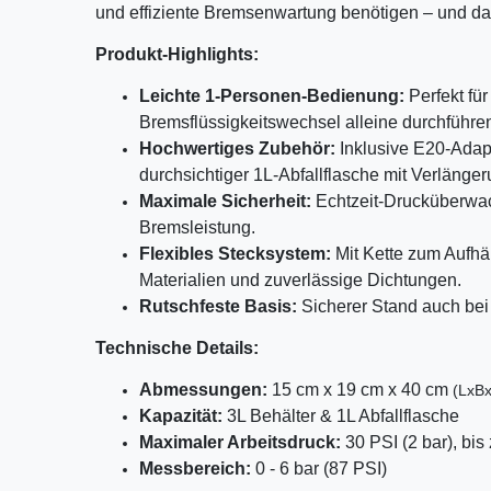
und effiziente Bremsenwartung benötigen – und das 
Produkt-Highlights:
Leichte 1-Personen-Bedienung:
Perfekt fü
Bremsflüssigkeitswechsel alleine durchführe
Hochwertiges Zubehör:
Inklusive E20-Adapt
durchsichtiger 1L-Abfallflasche mit Verlänge
Maximale Sicherheit:
Echtzeit-Drucküberwac
Bremsleistung.
Flexibles Stecksystem:
Mit Kette zum Aufhä
Materialien und zuverlässige Dichtungen.
Rutschfeste Basis:
Sicherer Stand auch bei 
Technische Details:
Abmessungen:
15 cm x 19 cm x 40 cm
(LxB
Kapazität:
3L Behälter & 1L Abfallflasche
Maximaler Arbeitsdruck:
30 PSI (2 bar), bis
Messbereich:
0 - 6 bar (87 PSI)