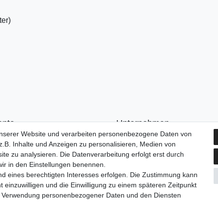
er)
onto
Unternehmen
unserer Website und verarbeiten personenbezogene Daten von
n
Kontakt
.B. Inhalte und Anzeigen zu personalisieren, Medien von
ren
AGB
ite zu analysieren. Die Datenverarbeitung erfolgt erst durch
Datenschutzerklärung
 wir in den Einstellungen benennen.
Impressum
nd eines berechtigten Interesses erfolgen. Die Zustimmung kann
t einzuwilligen und die Einwilligung zu einem späteren Zeitpunkt
zur Verwendung personenbezogener Daten und den Diensten