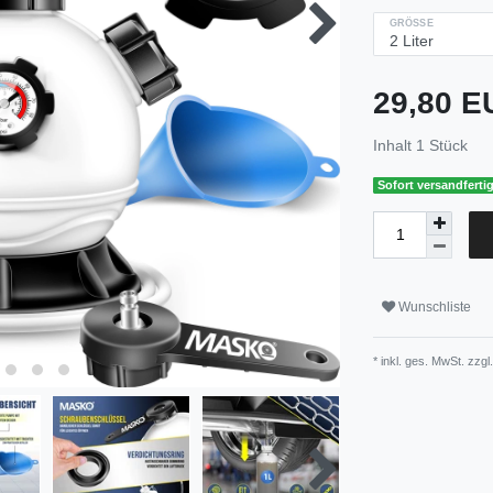
GRÖSSE
29,80 
Inhalt
1
Stück
Sofort versandfertig
Wunschliste
* inkl. ges. MwSt. zzgl.