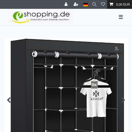
0,00 EUR
☰