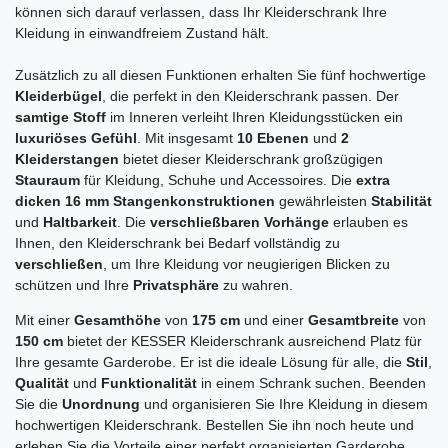
können sich darauf verlassen, dass Ihr Kleiderschrank Ihre
Kleidung in einwandfreiem Zustand hält.
Zusätzlich zu all diesen Funktionen erhalten Sie fünf hochwertige
Kleiderbügel
, die perfekt in den Kleiderschrank passen. Der
samtige Stoff
im Inneren verleiht Ihren Kleidungsstücken ein
luxuriöses Gefühl
. Mit insgesamt
10 Ebenen
und
2
Kleiderstangen
bietet dieser Kleiderschrank großzügigen
Stauraum
für Kleidung, Schuhe und Accessoires. Die
extra
dicken 16 mm Stangenkonstruktionen
gewährleisten
Stabilität
und
Haltbarkeit
. Die
verschließbaren Vorhänge
erlauben es
Ihnen, den Kleiderschrank bei Bedarf vollständig zu
verschließen
, um Ihre Kleidung vor neugierigen Blicken zu
schützen und Ihre
Privatsphäre
zu wahren.
Mit einer
Gesamthöhe
von
175 cm
und einer
Gesamtbreite
von
150 cm
bietet der KESSER Kleiderschrank ausreichend Platz für
Ihre gesamte Garderobe. Er ist die ideale Lösung für alle, die
Stil
,
Qualität
und
Funktionalität
in einem Schrank suchen. Beenden
Sie die
Unordnung
und organisieren Sie Ihre Kleidung in diesem
hochwertigen Kleiderschrank. Bestellen Sie ihn noch heute und
erleben Sie die Vorteile einer perfekt organisierten Garderobe.