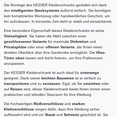
Die Montage des KESSER Kleiderschranks gestaltet sich dank
des
intelligenten Stecksystems
äußerst einfach. Sie benötigen
kein kompliziertes Werkzeug oder handwerkliches Geschick, um
ihn aufzubauen. In kürzester Zeit steht er stabil und einsatzbereit.
Eine besondere Eigenschaft dieses Kleiderschranks ist seine
Vielseitigkeit
. Sie haben die Wahl zwischen einer
geschlossenen Variante
für maximale
Diskretion
und
Privatsphäre
oder einer
offenen Variante
, die Ihnen einen
direkten Überblick über Ihre Garderobe ermöglicht. Die
Vlies-
Türen oben
lassen sich leicht fixieren, um Ihre Präferenzen
anzupassen.
Der KESSER Kleiderschrank ist auch ideal für
unterwegs
geeignet. Dank seiner
leichten Bauweise
ist er einfach zu
transportieren
und zu
verstauen
. Egal, ob Sie
umziehen
oder
auf
Reisen
sind, dieser Kleiderschrank bietet Ihnen immer einen
praktischen und stilvollen Stauraum für Ihre Kleidung.
Die hochwertigen
Reißverschlüsse
und
starken
Klettverschlüsse
sorgen dafür, dass Ihre Kleidung sicher
aufbewahrt wird und vor
Staub
und
Schmutz
geschützt ist. Sie