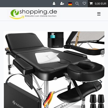
0,00 EUR
☰