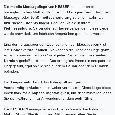
Die
mobile Massageliege
von
KESSER
bietet Ihnen ein
unvergleichliches Maß an
Komfort
und
Entspannung
, das Ihre
Massage-
oder
Schönheitsbehandlung
zu einem wahrhaft
luxuriösen Erlebnis
macht. Egal, ob Sie sie in Ihrem
Wellnessstudio
,
Salon
oder zu
Hause
verwenden, diese Liege
wurde entwickelt, um höchsten Ansprüchen gerecht zu werden.
Eine der herausragenden Eigenschaften der
Massagebank
ist
ihre
Höhenverstellbarkeit
. Sie können die Höhe der Liege ganz
einfach anpassen, sodass Sie in jeder Position den
maximalen
Komfort
genießen können. Das ermöglicht Ihnen ein entspanntes
Liegegefühl, egal ob Sie sich auf dem
Bauch
oder dem
Rücken
befinden.
Der
Liegekomfort
wird durch die
großzügigen
Verstellmöglichkeiten
noch weiter verbessert. Diese Liege bietet
Ihnen
maximale Anpassungsfähigkeit
, um sicherzustellen, dass
Sie sich während Ihrer Anwendung rundum
wohlfühlen
.
Die
KESSER Massageliege
zeichnet sich auch durch ihre
Mobilität
und
Flexibilität
aus. Mit ihrem
mobilen Design