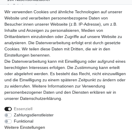
• 1x Schultertasche
• 1x Seitentasche
Wir verwenden Cookies und ähnliche Technologien auf unserer
• 1x Gesichtspolster
Website und verarbeiten personenbezogene Daten von
• 2x Armablage
Besucher:innen unserer Webseite (z.B. IP-Adresse), um z.B.
Inhalte und Anzeigen zu personalisieren, Medien von
Drittanbietern einzubinden oder Zugriffe auf unsere Website zu
analysieren. Die Datenverarbeitung erfolgt erst durch gesetzte
Cookies. Wir teilen diese Daten mit Dritten, die wir in den
Einkaufen
Einstellungen benennen.
Zahlungsarten
Die Datenverarbeitung kann mit Einwilligung oder aufgrund eines
Versandarten & -kosten
berechtigten Interesses erfolgen. Die Zustimmung kann erteilt
Warenkorb
oder abgelehnt werden. Es besteht das Recht, nicht einzuwilligen
Kasse
und die Einwilligung zu einem späteren Zeitpunkt zu ändern oder
Widerrufsrecht
zu widerrufen. Weitere Informationen zur Verwendung
personenbezogener Daten und den Diensten erklären wir in
Mein Konto
unserer
Daten­schutz­erklärung
.
Anmelden
Registrieren
Essenziell
Zahlungsdienstleister
Unternehmen
Funktional
Kontakt
Weitere Einstellungen
AGB