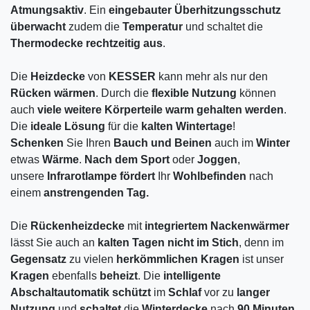
Atmungsaktiv
. Ein
eingebauter
Überhitzungsschutz
überwacht
zudem die
Temperatur
und schaltet die
Thermodecke
rechtzeitig
aus
.
Die
Heizdecke
von
KESSER
kann mehr als nur den
Rücken
wärmen
. Durch die
flexible
Nutzung
können
auch
viele
weitere
Körperteile
warm
gehalten
werden
.
Die
ideale
Lösung
für die
kalten
Wintertage
!
Schenken
Sie Ihren
Bauch und Beinen
auch im
Winter
etwas
Wärme
.
Nach
dem
Sport
oder
Joggen
,
unsere
Infrarotlampe
fördert
Ihr
Wohlbefinden
nach
einem
anstrengenden
Tag.
Die
Rückenheizdecke
mit
integriertem
Nackenwärmer
lässt Sie auch an
kalten
Tagen
nicht
im
Stich
, denn im
Gegensatz
zu vielen
herkömmlichen
Kragen
ist unser
Kragen
ebenfalls
beheizt
. Die
intelligente
Abschaltautomatik
schützt
im
Schlaf
vor zu
langer
Nutzung
und
schaltet
die
Winterdecke
nach
90
Minuten