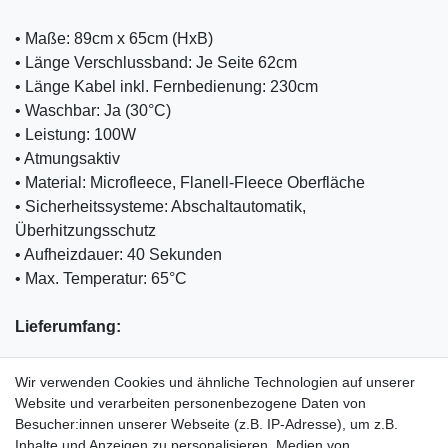
• Maße: 89cm x 65cm (HxB)
• Länge Verschlussband: Je Seite 62cm
• Länge Kabel inkl. Fernbedienung: 230cm
• Waschbar: Ja (30°C)
• Leistung: 100W
• Atmungsaktiv
• Material: Microfleece, Flanell-Fleece Oberfläche
• Sicherheitssysteme: Abschaltautomatik,
Überhitzungsschutz
• Aufheizdauer: 40 Sekunden
• Max. Temperatur: 65°C
Lieferumfang:
• 1x Heizdecke
Wir verwenden Cookies und ähnliche Technologien auf unserer
• 1x Heizkabel inkl. Fernbedienung
Website und verarbeiten personenbezogene Daten von
• 1x Bedienungsanleitung
Besucher:innen unserer Webseite (z.B. IP-Adresse), um z.B.
Inhalte und Anzeigen zu personalisieren, Medien von