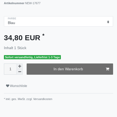
Artikelnummer
NEW-17677
FARBE
*
34,80 EUR
Inhalt
1
Stück
Sofort versandfertig, Lieferfrist 1-3 Tage
In den Warenkorb
Wunschliste
* inkl. ges. MwSt. zzgl.
Versandkosten