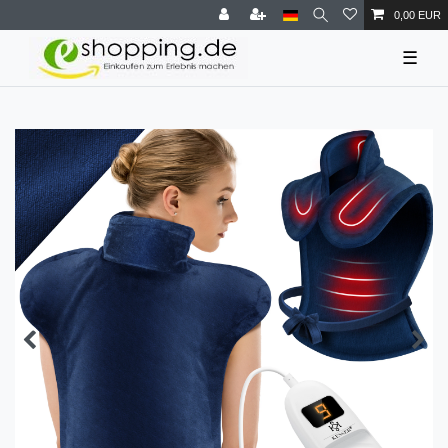
0,00 EUR
☰