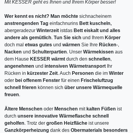
Mit KESSER geht es Ihnen und Ihrem Körper besser!
Wer kennt es nicht?
Man
möchte
sich
nach
einem
anstrengenden Tag
einfach
nur
ins
Bett kuscheln,
aber
gerade
zur
Winterzeit
ist
das
Bett eiskalt und alles
andere als gemütlich
.
Tun
Sie
sich
und Ihrem
Körper
doch mal
etwas
gutes
und
wärmen
Sie Ihre
Rücken
-,
Nacken
und
Schulterpartien
. Unser
Wärmekissen
aus
dem Hause
KESSER
wärmt
durch den
schnellen
,
angenehmen
und
intensiven
Wärmetransport
Ihr
Rücken in
kürzester
Zeit
. Auch
Personen
die im
Winter
oder
bei
offenem
Fenster
für einen
Frischeluftzug
schnell
frieren
können sich
über
unsere
Wärmequelle
freuen
.
Ältere
Menschen
oder
Menschen
mit
kalten
Füßen
ist
durch
unsere
innovative
Wärmeflasche
schnell
geholfen
. Trotz der
großen
Heizfläche
ist unsere
Ganzkörperheizung
dank des
Obermaterials
besonders