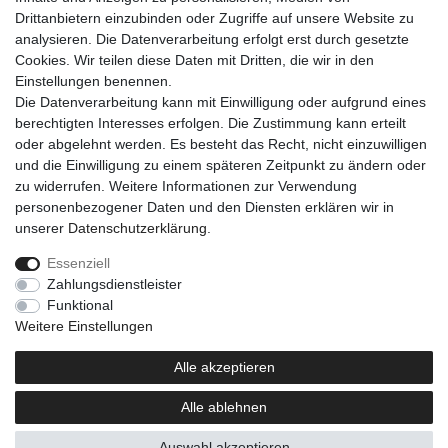
Drittanbietern einzubinden oder Zugriffe auf unsere Website zu
analysieren. Die Datenverarbeitung erfolgt erst durch gesetzte
Cookies. Wir teilen diese Daten mit Dritten, die wir in den
Einkaufen
Einstellungen benennen.
Zahlungsarten
Die Datenverarbeitung kann mit Einwilligung oder aufgrund eines
Versandarten & -kosten
berechtigten Interesses erfolgen. Die Zustimmung kann erteilt
Warenkorb
oder abgelehnt werden. Es besteht das Recht, nicht einzuwilligen
Kasse
und die Einwilligung zu einem späteren Zeitpunkt zu ändern oder
Widerrufsrecht
zu widerrufen. Weitere Informationen zur Verwendung
personenbezogener Daten und den Diensten erklären wir in
Mein Konto
unserer
Daten­schutz­erklärung
.
Anmelden
Registrieren
Essenziell
Zahlungsdienstleister
Unternehmen
Funktional
Kontakt
Weitere Einstellungen
AGB
Datenschutzerklärung
Alle akzeptieren
Impressum
Alle ablehnen
Newsletter
Auswahl akzeptieren