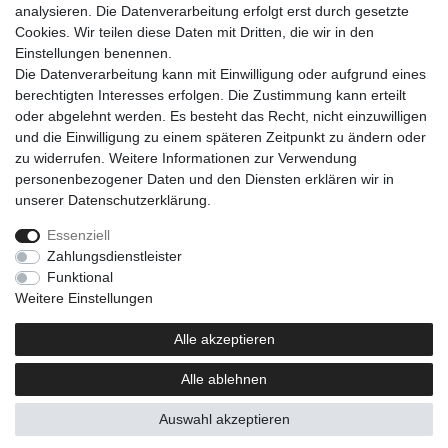
analysieren. Die Datenverarbeitung erfolgt erst durch gesetzte
Cookies. Wir teilen diese Daten mit Dritten, die wir in den
Einkaufen
Einstellungen benennen.
Zahlungsarten
Die Datenverarbeitung kann mit Einwilligung oder aufgrund eines
Versandarten & -kosten
berechtigten Interesses erfolgen. Die Zustimmung kann erteilt
Warenkorb
oder abgelehnt werden. Es besteht das Recht, nicht einzuwilligen
Kasse
und die Einwilligung zu einem späteren Zeitpunkt zu ändern oder
Widerrufsrecht
zu widerrufen. Weitere Informationen zur Verwendung
personenbezogener Daten und den Diensten erklären wir in
Mein Konto
unserer
Daten­schutz­erklärung
.
Anmelden
Registrieren
Essenziell
Zahlungsdienstleister
Unternehmen
Funktional
Kontakt
Weitere Einstellungen
AGB
Datenschutzerklärung
Alle akzeptieren
Impressum
Alle ablehnen
Newsletter
Auswahl akzeptieren