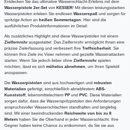
Entdecken Sie das ultimative Wasserschlacht-Erlebnis mit dem
Wasserpistole 2er-Set
von
KESSER
! Mit diesen leistungsstarken
Wasserpistolen erleben Sie endlosen
Wasserspaß
und sorgen für
spritzige Action an
heißen Sommertagen
. Hier sind die
ausführlichen Produktinformationen im Detail:
Als zusätzliches Highlight sind diese Wasserpistolen mit einem
Zielfernrohr
ausgestattet. Das Zielfernrohr ermöglicht Ihnen eine
präzise Zielerfassung und verbessert Ihre
Treffsicherheit
. Sie
können Ihre Ziele ins Visier nehmen und gezielte Wasserattacken
starten. Wenn Sie jedoch lieber ohne
Zielfernrohr
spielen
möchten, lässt es sich
mühelos abnehmen
, um Ihren Spielstil
anzupassen.
Die
Wasserpistolen
sind aus hochwertigen und
robusten
Materialien
gefertigt, einschließlich abriebfestem
ABS-
Kunststoff
, lebensmittelechtem
PP
und
PVC
. Diese Materialien
sorgen dafür, dass die Wasserspritzpistolen den Anforderungen
anspruchsvoller Wasserschlachten standhalten und langlebig
sind. Mit einer beeindruckenden
Reichweite von bis zu 8
Metern
haben Sie die Oberhand in jeder Wasserschlacht. Ihre
Gegner haben keine Chance zu entkommen, da Sie sie aus