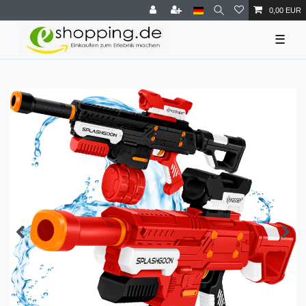
0,00 EUR
☰