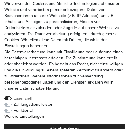
Wir verwenden Cookies und ähnliche Technologien auf unserer
• 1x 2er-Set Wasserpistolen KESSER
Website und verarbeiten personenbezogene Daten von
• 1x Bedienungsanleitung
Besucher:innen unserer Webseite (z.B. IP-Adresse), um z.B.
Inhalte und Anzeigen zu personalisieren, Medien von
Drittanbietern einzubinden oder Zugriffe auf unsere Website zu
analysieren. Die Datenverarbeitung erfolgt erst durch gesetzte
Cookies. Wir teilen diese Daten mit Dritten, die wir in den
Einkaufen
Einstellungen benennen.
Zahlungsarten
Die Datenverarbeitung kann mit Einwilligung oder aufgrund eines
Versandarten & -kosten
berechtigten Interesses erfolgen. Die Zustimmung kann erteilt
Warenkorb
oder abgelehnt werden. Es besteht das Recht, nicht einzuwilligen
Kasse
und die Einwilligung zu einem späteren Zeitpunkt zu ändern oder
Widerrufsrecht
zu widerrufen. Weitere Informationen zur Verwendung
personenbezogener Daten und den Diensten erklären wir in
Mein Konto
unserer
Daten­schutz­erklärung
.
Anmelden
Registrieren
Essenziell
Zahlungsdienstleister
Unternehmen
Funktional
Kontakt
Weitere Einstellungen
AGB
Datenschutzerklärung
Alle akzeptieren