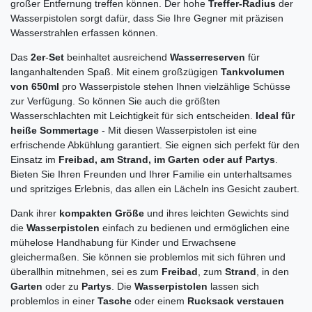
großer Entfernung treffen können. Der hohe
Treffer-Radius
der
Wasserpistolen sorgt dafür, dass Sie Ihre Gegner mit präzisen
Wasserstrahlen erfassen können.
Das
2er
-
Set
beinhaltet ausreichend
Wasserreserven
für
langanhaltenden Spaß. Mit einem großzügigen
Tankvolumen
von 650ml
pro Wasserpistole stehen Ihnen vielzählige Schüsse
zur Verfügung. So können Sie auch die größten
Wasserschlachten mit Leichtigkeit für sich entscheiden.
Ideal für
heiße Sommertage
- Mit diesen Wasserpistolen ist eine
erfrischende Abkühlung garantiert. Sie eignen sich perfekt für den
Einsatz im
Freibad, am Strand, im Garten oder auf Partys
.
Bieten Sie Ihren Freunden und Ihrer Familie ein unterhaltsames
und spritziges Erlebnis, das allen ein Lächeln ins Gesicht zaubert.
Dank ihrer
kompakten Größe
und ihres leichten Gewichts sind
die
Wasserpistolen
einfach zu bedienen und ermöglichen eine
mühelose Handhabung für Kinder und Erwachsene
gleichermaßen. Sie können sie problemlos mit sich führen und
überallhin mitnehmen, sei es zum
Freibad
, zum
Strand
, in den
Garten
oder zu
Partys
. Die
Wasserpistolen
lassen sich
problemlos in einer
Tasche
oder einem
Rucksack verstauen