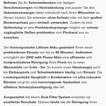
Befreien
Sie Ihr
Schwimmbecken
von lästigen
Verschmutzungen
mit
Höchstleistung
und passen Sie den
Unterwassersauger
dabei individuell nach Ihren
Wünschen
an.
Diesen können Sie entweder
ohne Aufsatz
oder mit dem
großen
Borstenaufsatz
ganz
einfach verwenden
. Zudem ist eine
Verbindung
an eine
Poolteleskopstange
möglich um
schwer
zugängliche Stellen problemlos
vom
Poolrand
aus zu
erreichen
.
Der
leistungsstarke Lithium
-
Akku garantiert
Ihnen einen
problemlosen Einsatz
von bis zu
60 Minuten
.
Außerdem
ermöglicht der
2000 mAh Power Akku
eine
effiziente
und
kompromisslose Reinigung
Ihres
Pools
bis zu einer
Wassertiefe
von
0,4m - 3m
. So kommt unser
Handsauger
auch
bei
Einbaupools
und
Schwimmbädern häufig
zum
Einsatz
. Die
Leistungsstarke Saugkraft
in
Kombination
mit
ultra robusten
Bürsten
sorgt für eine
hervorragende Sauberkeit
und
effektive Schmutzbeseitigung
aller Art.
Ausgestattet
mit einem
Dual Filter System
erreichen sie
exzellente Resultate
. Ebenso
leicht
wie die
Reinigung
Ihres