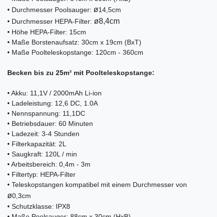
ø
• Durchmesser Poolsauger:
14,5cm
ø8,4cm
• Durchmesser HEPA-Filter:
• Höhe HEPA-Filter: 15cm
• Maße Borstenaufsatz: 30cm x 19cm (BxT)
• Maße Poolteleskopstange: 120cm - 360cm
Becken bis zu 25m³ mit Poolteleskopstange:
• Akku: 11,1V / 2000mAh Li-ion
• Ladeleistung: 12,6 DC, 1.0A
• Nennspannung: 11,1DC
• Betriebsdauer: 60 Minuten
• Ladezeit: 3-4 Stunden
• Filterkapazität: 2L
• Saugkraft: 120L / min
• Arbeitsbereich: 0,4m - 3m
• Filtertyp: HEPA-Filter
• Teleskopstangen kompatibel mit einem Durchmesser von
ø
0,3cm
• Schutzklasse: IPX8
• Maße Poolsauger: 88cm x 30cm (HxB)