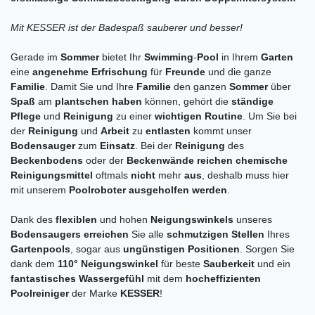
Mit KESSER ist der Badespaß sauberer und besser!
Gerade im
Sommer
bietet Ihr
Swimming
-
Pool
in Ihrem
Garten
eine
angenehme Erfrischung
für
Freunde
und die ganze
Familie
. Damit Sie und Ihre
Familie
den ganzen
Sommer
über
Spaß
am
plantschen haben
können, gehört die
ständige
Pflege
und
Reinigung
zu einer
wichtigen Routine
. Um Sie bei
der
Reinigung
und
Arbeit
zu
entlasten
kommt unser
Bodensauger
zum
Einsatz
. Bei der
Reinigung
des
Beckenbodens
oder der
Beckenwände reichen chemische
Reinigungsmittel
oftmals
nicht
mehr
aus
, deshalb muss hier
mit unserem
Poolroboter ausgeholfen werden
.
Dank des
flexiblen
und hohen
Neigungswinkels
unseres
Bodensaugers erreichen
Sie alle
schmutzigen Stellen
Ihres
Gartenpools
, sogar aus
ungünstigen Positionen
. Sorgen Sie
dank dem
110° Neigungswinkel
für beste
Sauberkeit
und ein
fantastisches Wassergefühl
mit dem
hocheffizienten
Poolreiniger
der Marke
KESSER
!