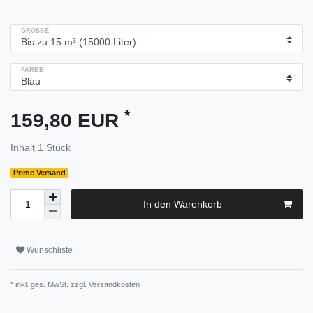
GRÖSSE
FARBE
*
159,80 EUR
Inhalt
1
Stück
Prime Versand
In den Warenkorb
Wunschliste
* inkl. ges. MwSt. zzgl.
Versandkosten