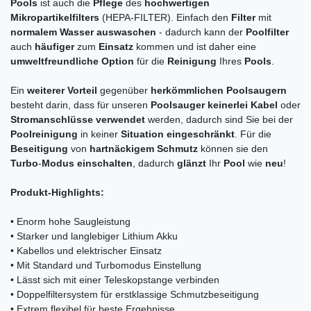
Pools
ist auch die
Pflege
des
hochwertigen
Mikropartikelfilters
(HEPA-FILTER). Einfach den
Filter
mit
normalem Wasser auswaschen
- dadurch kann der
Poolfilter
auch
häufiger
zum
Einsatz
kommen und ist daher eine
umweltfreundliche Option
für die
Reinigung
Ihres
Pools
.
Ein
weiterer Vorteil
gegenüber
herkömmlichen Poolsaugern
besteht darin, dass für unseren
Poolsauger keinerlei Kabel
oder
Stromanschlüsse verwendet
werden, dadurch sind Sie bei der
Poolreinigung
in keiner
Situation eingeschränkt
. Für die
Beseitigung
von
hartnäckigem Schmutz
können sie den
Turbo
-
Modus einschalten
, dadurch
glänzt
Ihr
Pool
wie
neu
!
Produkt-Highlights:
• Enorm hohe Saugleistung
• Starker und langlebiger Lithium Akku
• Kabellos und elektrischer Einsatz
• Mit Standard und Turbomodus Einstellung
• Lässt sich mit einer Teleskopstange verbinden
• Doppelfiltersystem für erstklassige Schmutzbeseitigung
• Extrem flexibel für beste Ergebnisse