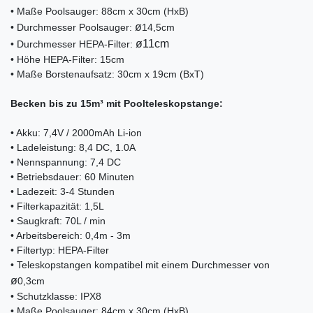
• Maße Poolsauger: 88cm x 30cm (HxB)
ø
• Durchmesser Poolsauger:
14,5cm
ø11cm
• Durchmesser HEPA-Filter:
• Höhe HEPA-Filter: 15cm
• Maße Borstenaufsatz: 30cm x 19cm (BxT)
Becken bis zu 15m³ mit Poolteleskopstange:
• Akku: 7,4V / 2000mAh Li-ion
• Ladeleistung: 8,4 DC, 1.0A
• Nennspannung: 7,4 DC
• Betriebsdauer: 60 Minuten
• Ladezeit: 3-4 Stunden
• Filterkapazität: 1,5L
• Saugkraft: 70L / min
• Arbeitsbereich: 0,4m - 3m
• Filtertyp: HEPA-Filter
• Teleskopstangen kompatibel mit einem Durchmesser von
ø
0,3cm
• Schutzklasse: IPX8
• Maße Poolsauger: 84cm x 30cm (HxB)