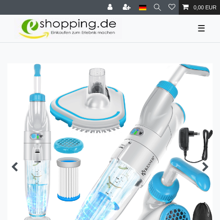
0,00 EUR
☰