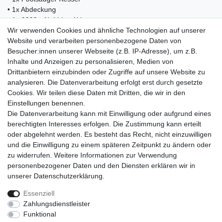
• 1x Abdeckung
• 1x 2000mAh Li-ion Akku
Wir verwenden Cookies und ähnliche Technologien auf unserer
• 1x HEPA-Filter
Website und verarbeiten personenbezogene Daten von
• 1x Borstenaufsatz
Besucher:innen unserer Webseite (z.B. IP-Adresse), um z.B.
• 1x Anleitung
Inhalte und Anzeigen zu personalisieren, Medien von
Drittanbietern einzubinden oder Zugriffe auf unsere Website zu
analysieren. Die Datenverarbeitung erfolgt erst durch gesetzte
Cookies. Wir teilen diese Daten mit Dritten, die wir in den
Einkaufen
Einstellungen benennen.
Zahlungsarten
Die Datenverarbeitung kann mit Einwilligung oder aufgrund eines
Versandarten & -kosten
berechtigten Interesses erfolgen. Die Zustimmung kann erteilt
Warenkorb
oder abgelehnt werden. Es besteht das Recht, nicht einzuwilligen
Kasse
und die Einwilligung zu einem späteren Zeitpunkt zu ändern oder
Widerrufsrecht
zu widerrufen. Weitere Informationen zur Verwendung
personenbezogener Daten und den Diensten erklären wir in
Mein Konto
unserer
Daten­schutz­erklärung
.
Anmelden
Registrieren
Essenziell
Zahlungsdienstleister
Unternehmen
Funktional
Kontakt