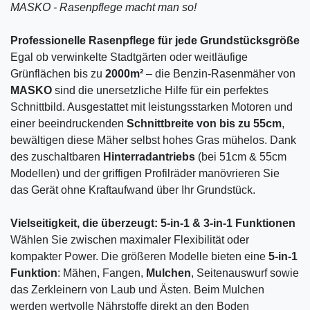
MASKO - Rasenpflege macht man so!
Professionelle Rasenpflege für jede Grundstücksgröße
Egal ob verwinkelte Stadtgärten oder weitläufige
Grünflächen bis zu
2000m²
– die Benzin-Rasenmäher von
MASKO
sind die unersetzliche Hilfe für ein perfektes
Schnittbild. Ausgestattet mit leistungsstarken Motoren und
einer beeindruckenden
Schnittbreite von bis zu 55cm
,
bewältigen diese Mäher selbst hohes Gras mühelos. Dank
des zuschaltbaren
Hinterradantriebs
(bei 51cm & 55cm
Modellen) und der griffigen Profilräder manövrieren Sie
das Gerät ohne Kraftaufwand über Ihr Grundstück.
Vielseitigkeit, die überzeugt: 5-in-1 & 3-in-1 Funktionen
Wählen Sie zwischen maximaler Flexibilität oder
kompakter Power. Die größeren Modelle bieten eine
5-in-1
Funktion
: Mähen, Fangen,
Mulchen
, Seitenauswurf sowie
das Zerkleinern von Laub und Ästen. Beim Mulchen
werden wertvolle Nährstoffe direkt an den Boden