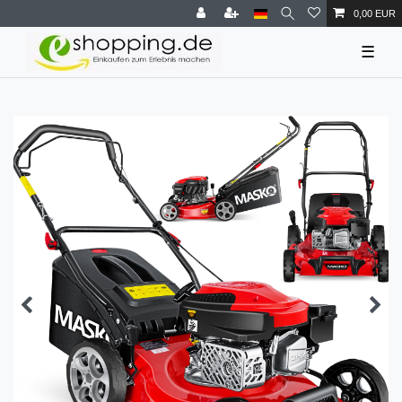
0,00 EUR
☰