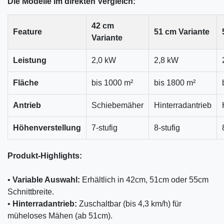
Die Modelle im direkten Vergleich:
42 cm
Feature
51 cm Variante
Variante
Leistung
2,0 kW
2,8 kW
Fläche
bis 1000 m²
bis 1800 m²
Antrieb
Schiebemäher
Hinterradantrieb
Höhenverstellung
7-stufig
8-stufig
Produkt-Highlights:
•
Variable Auswahl:
Erhältlich in 42cm, 51cm oder 55cm
Schnittbreite.
•
Hinterradantrieb:
Zuschaltbar (bis 4,3 km/h) für
müheloses Mähen (ab 51cm).