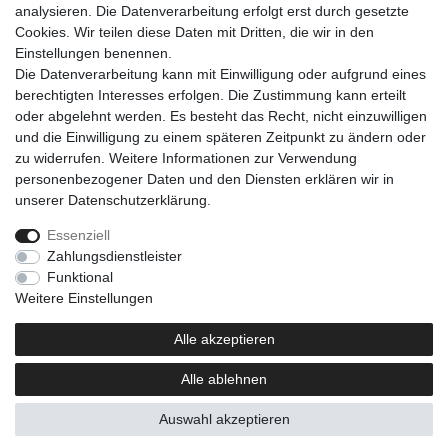
analysieren. Die Datenverarbeitung erfolgt erst durch gesetzte
Cookies. Wir teilen diese Daten mit Dritten, die wir in den
Einkaufen
Einstellungen benennen.
Zahlungsarten
Die Datenverarbeitung kann mit Einwilligung oder aufgrund eines
Versandarten & -kosten
berechtigten Interesses erfolgen. Die Zustimmung kann erteilt
Warenkorb
oder abgelehnt werden. Es besteht das Recht, nicht einzuwilligen
Kasse
und die Einwilligung zu einem späteren Zeitpunkt zu ändern oder
Widerrufsrecht
zu widerrufen. Weitere Informationen zur Verwendung
personenbezogener Daten und den Diensten erklären wir in
Mein Konto
unserer
Daten­schutz­erklärung
.
Anmelden
Registrieren
Essenziell
Zahlungsdienstleister
Unternehmen
Funktional
Kontakt
Weitere Einstellungen
AGB
Datenschutzerklärung
Alle akzeptieren
Impressum
Alle ablehnen
Newsletter
Auswahl akzeptieren