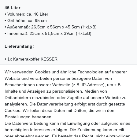
46 Liter
• Volumen: ca. 46 Liter
• Griffhöhe: ca. 95 cm
• Außenmaß: 26,5cm x 56cm x 45,5cm (HxLxB)
• Innenmaß: 23cm x 51,5cm x 39cm (HxLxB)
Lieferumfang:
• 1x Kamerakoffer KESSER
• 1x Noppenschaum
Wir verwenden Cookies und ähnliche Technologien auf unserer
• 1x Vorgestanzter Würfelschaum
Website und verarbeiten personenbezogene Daten von
• 2x Bodenschaum
Besucher:innen unserer Webseite (z.B. IP-Adresse), um z.B.
• 1x Bedienungsanleitung
Inhalte und Anzeigen zu personalisieren, Medien von
Drittanbietern einzubinden oder Zugriffe auf unsere Website zu
analysieren. Die Datenverarbeitung erfolgt erst durch gesetzte
Cookies. Wir teilen diese Daten mit Dritten, die wir in den
Einkaufen
Einstellungen benennen.
Zahlungsarten
Die Datenverarbeitung kann mit Einwilligung oder aufgrund eines
Versandarten & -kosten
berechtigten Interesses erfolgen. Die Zustimmung kann erteilt
Warenkorb
oder abgelehnt werden. Es besteht das Recht, nicht einzuwilligen