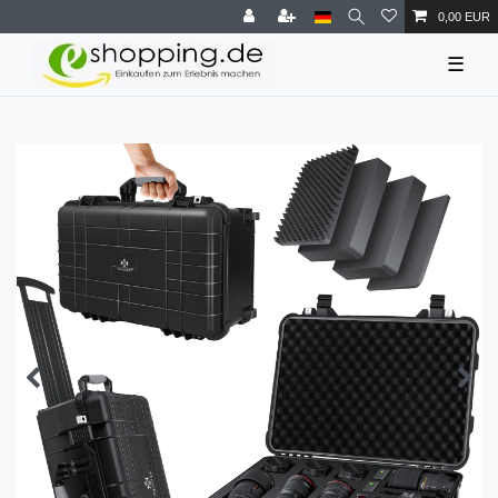
0,00 EUR
☰