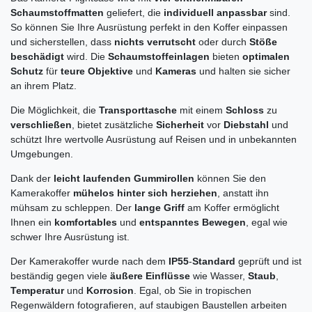
Schaumstoffmatten
geliefert, die
individuell anpassbar
sind.
So können Sie Ihre Ausrüstung perfekt in den Koffer einpassen
und sicherstellen, dass
nichts verrutscht
oder durch
Stöße
beschädigt
wird. Die
Schaumstoffeinlagen
bieten
optimalen
Schutz
für
teure Objektive
und
Kameras
und halten sie sicher
an ihrem Platz.
Die Möglichkeit, die
Transporttasche
mit einem
Schloss
zu
verschließen
, bietet zusätzliche
Sicherheit
vor
Diebstahl
und
schützt Ihre wertvolle Ausrüstung auf Reisen und in unbekannten
Umgebungen.
Dank der
leicht laufenden Gummirollen
können Sie den
Kamerakoffer
mühelos hinter sich herziehen
, anstatt ihn
mühsam zu schleppen. Der
lange Griff
am Koffer ermöglicht
Ihnen ein
komfortables
und
entspanntes
Bewegen
, egal wie
schwer Ihre Ausrüstung ist.
Der Kamerakoffer wurde nach dem
IP55
-
Standard
geprüft und ist
beständig gegen viele
äußere Einflüsse
wie Wasser,
Staub
,
Temperatur
und
Korrosion
. Egal, ob Sie in tropischen
Regenwäldern fotografieren, auf staubigen Baustellen arbeiten