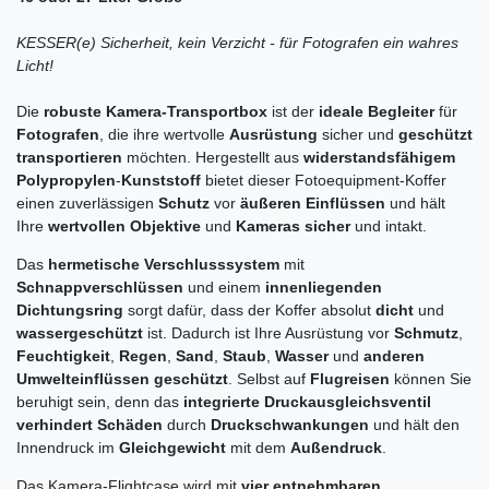
KESSER(e) Sicherheit, kein Verzicht - für Fotografen ein wahres
Licht!
Die
robuste Kamera-Transportbox
ist der
ideale Begleiter
für
Fotografen
, die ihre wertvolle
Ausrüstung
sicher und
geschützt
transportieren
möchten. Hergestellt aus
widerstandsfähigem
Polypropylen
-
Kunststoff
bietet dieser Fotoequipment-Koffer
einen zuverlässigen
Schutz
vor
äußeren Einflüssen
und hält
Ihre
wertvollen
Objektive
und
Kameras sicher
und intakt.
Das
hermetische Verschlusssystem
mit
Schnappverschlüssen
und einem
innenliegenden
Dichtungsring
sorgt dafür, dass der Koffer absolut
dicht
und
wassergeschützt
ist. Dadurch ist Ihre Ausrüstung vor
Schmutz
,
Feuchtigkeit
,
Regen
,
Sand
,
Staub
,
Wasser
und
anderen
Umwelteinflüssen geschützt
. Selbst auf
Flugreisen
können Sie
beruhigt sein, denn das
integrierte Druckausgleichsventil
verhindert Schäden
durch
Druckschwankungen
und hält den
Innendruck im
Gleichgewicht
mit dem
Außendruck
.
Das Kamera-Flightcase wird mit
vier entnehmbaren