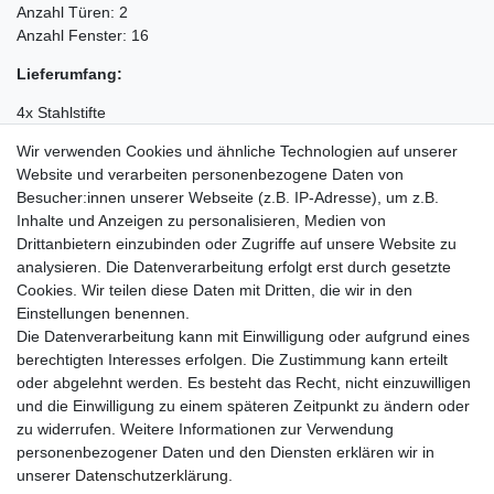
Anzahl Türen: 2
Anzahl Fenster: 16
Lieferumfang:
4x Stahlstifte
4x Grüne Seile
Wir verwenden Cookies und ähnliche Technologien auf unserer
1x Handschuhe
Website und verarbeiten personenbezogene Daten von
Besucher:innen unserer Webseite (z.B. IP-Adresse), um z.B.
Hinweis: Die Lieferung erfolgt komplett zerlegt
Inhalte und Anzeigen zu personalisieren, Medien von
Drittanbietern einzubinden oder Zugriffe auf unsere Website zu
analysieren. Die Datenverarbeitung erfolgt erst durch gesetzte
Cookies. Wir teilen diese Daten mit Dritten, die wir in den
Einkaufen
Einstellungen benennen.
Zahlungsarten
Die Datenverarbeitung kann mit Einwilligung oder aufgrund eines
Versandarten & -kosten
berechtigten Interesses erfolgen. Die Zustimmung kann erteilt
Warenkorb
oder abgelehnt werden. Es besteht das Recht, nicht einzuwilligen
Kasse
und die Einwilligung zu einem späteren Zeitpunkt zu ändern oder
Widerrufsrecht
zu widerrufen. Weitere Informationen zur Verwendung
personenbezogener Daten und den Diensten erklären wir in
Mein Konto
unserer
Daten­schutz­erklärung
.
Anmelden