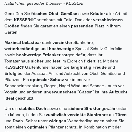
Natürlicher, gesünder & besser - KESSER!
Genießen Sie
frisches Obst
,
Gemüse
sowie
Kräuter
aller Art mit
dem
KESSER
®
Gartenhaus mit Folie. Dank der
verschiedenen
Größen
finden Sie garantiert einen
passenden Platz
in Ihrem
Garten!
Maximal belastbar
dank
verzinkter
Stahlrohre,
wetterbeständige
und
hochwertige
Spezial-Schutz-Gitterfolie
sowie
hochwertige Erdanker
sorgen dafür, dass Ihr
Tomatenhaus
sicher
und
fest
im Erdreich
fixiert
ist. Mit dem
KESSER®
Gartentunnel haben Sie
langfristig Freude
und
Erfolg
bei der Aussaat, An- und Aufzucht von Obst, Gemüse und
Pflanzen. Ein
optimaler Schutz
vor intensiver
Sonneneinstrahlung, Regen, Hagel Wind und Schnee - auch vor
Vögeln und anderen
ungewünschten
"Gästen" ist Ihre
Aufzucht
ideal
geschützt.
Um ein
stabiles Dach
sowie eine
sichere
Struktur
gewährleisten
zu können, finden Sie
zusätzlich verzinkte Stahlrohre
an
Türen
und
Dach
. Selbst unter
widrigen
Wetterbedingungen haben Sie
somit einen
optimalen
Pflanzenschutz. In Kombination mit der