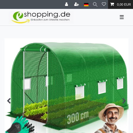
0,00 EUR
☰