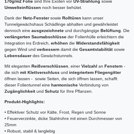
170g/m2 Folie
sind Ihre Exoten vor
UV-Strahlung
sowie
Umwelteinflüssen
noch besser behütet.
Dank der
Netz-Fenster
sowie
Rolltüren
kann unser
Tunnelgewächshaus Schädlinge abhalten und gewährleistet
dennoch eine
ausgezeichnete
und durchgängige
Belüftung
. Die
verlängerten Saumabschlüsse
der Folienhülle erleichtern die
Integration ins Erdreich,
erhöhen
die
Widerstandsfähigkeit
gegen Wind und
verbessern
damit die
Gesamtstabilität
sowie
Lebensdauer
des Gewächstunnels.
Mit eleganten
Reißverschlüssen
, einer
Vielzahl
an
Fenstern
-
die sich
mit Klettverschluss
und
integriertem Fliegengitter
öffnen lassen - sowie Seiten, die sich öffnen lassen, schafft
dieser Folientunnel eine
harmonische
Verbindung von
Zugänglichkeit
und
Schutz
für Ihre Pflanzen.
Produkt-Highlights:
• Effektiver Schutz vor Kälte, Frost, Regen und Sonne
• Feuerverzinkte, dicke Stahlrohre mit einen Durchmesser von
25mm
• Robust, stabil & langlebig