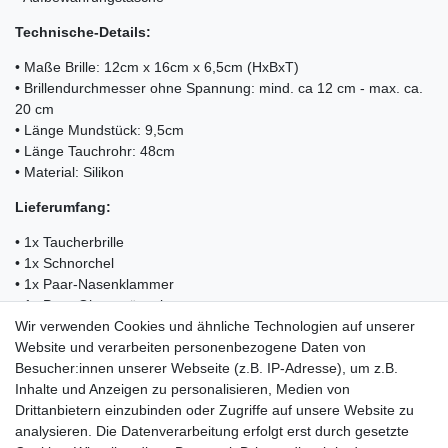
Technische-Details:
• Maße Brille: 12cm x 16cm x 6,5cm (HxBxT)
• Brillendurchmesser ohne Spannung: mind. ca 12 cm - max. ca.
20 cm
• Länge Mundstück: 9,5cm
• Länge Tauchrohr: 48cm
• Material: Silikon
Lieferumfang:
• 1x Taucherbrille
• 1x Schnorchel
• 1x Paar-Nasenklammer
• 1x Paar-Ohrenstöpsel
• 1x Action-Cam-Halterung
Wir verwenden Cookies und ähnliche Technologien auf unserer
• 1x Aufbewahrungstasche
Website und verarbeiten personenbezogene Daten von
• 1x Betriebsanleitung
Besucher:innen unserer Webseite (z.B. IP-Adresse), um z.B.
Inhalte und Anzeigen zu personalisieren, Medien von
Drittanbietern einzubinden oder Zugriffe auf unsere Website zu
analysieren. Die Datenverarbeitung erfolgt erst durch gesetzte