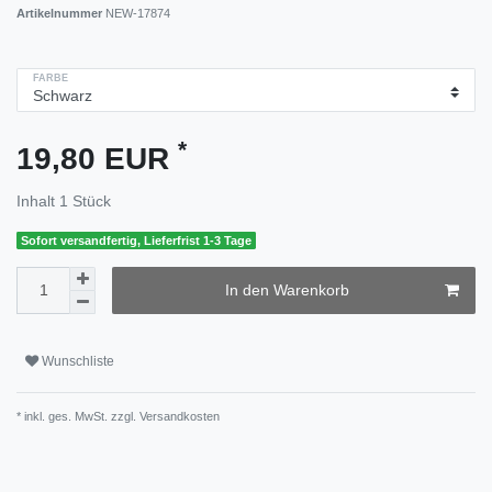
Artikelnummer
NEW-17874
FARBE
*
19,80 EUR
Inhalt
1
Stück
Sofort versandfertig, Lieferfrist 1-3 Tage
In den Warenkorb
Wunschliste
* inkl. ges. MwSt. zzgl.
Versandkosten