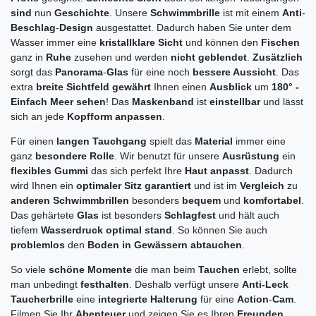
sind
nun
Geschichte
. Unsere
Schwimmbrille
ist mit einem
Anti
-
Beschlag
-
Design
ausgestattet. Dadurch haben Sie unter dem
Wasser immer eine
kristallklare Sicht
und können den
Fischen
ganz in
Ruhe
zusehen und werden
nicht geblendet
.
Zusätzlich
sorgt das
Panorama
-
Glas
für eine noch
bessere Aussicht
. Das
extra
breite Sichtfeld gewährt
Ihnen einen
Ausblick
um
180° -
Einfach Meer sehen
! Das
Maskenband
ist
einstellbar
und lässt
sich an jede
Kopfform anpassen
.
Für einen
langen Tauchgang
spielt das
Material
immer eine
ganz
besondere Rolle
. Wir benutzt für unsere
Ausrüstung
ein
flexibles Gummi
das sich perfekt Ihre
Haut anpasst
. Dadurch
wird Ihnen ein
optimaler Sitz garantiert
und ist im
Vergleich
zu
anderen Schwimmbrillen
besonders
bequem
und
komfortabel
.
Das gehärtete
Glas
ist besonders
Schlagfest
und hält auch
tiefem
Wasserdruck optimal stand
. So können Sie auch
problemlos
den
Boden in Gewässern
abtauchen
.
So viele
schöne Momente
die man beim
Tauchen
erlebt, sollte
man unbedingt
festhalten
. Deshalb verfügt unsere
Anti-Leck
Taucherbrille
eine
integrierte Halterung
für eine
Action
-
Cam
.
Filmen Sie Ihr
Abenteuer
und zeigen Sie es Ihren
Freunden