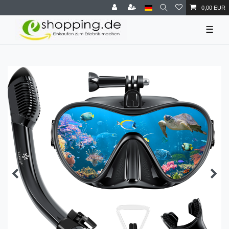
0,00 EUR
☰