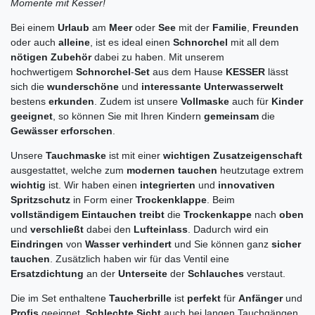
Momente mit Kesser!
Bei einem
Urlaub
am
Meer
oder
See
mit der
Familie
,
Freunden
oder auch
alleine
, ist es ideal einen
Schnorchel
mit all dem
nötigen Zubehör
dabei zu haben. Mit unserem
hochwertigem
Schnorchel
-
Set
aus dem Hause
KESSER
lässt
sich die
wunderschöne
und
interessante Unterwasserwelt
bestens
erkunden
. Zudem ist unsere
Vollmaske
auch für
Kinder
geeignet
, so können Sie mit Ihren Kindern
gemeinsam
die
Gewässer erforschen
.
Unsere
Tauchmaske
ist mit einer
wichtigen Zusatzeigenschaft
ausgestattet, welche zum
modernen tauchen
heutzutage extrem
wichtig
ist. Wir haben einen
integrierten
und
innovativen
Spritzschutz
in Form einer
Trockenklappe
. Beim
vollständigem Eintauchen treibt
die
Trockenkappe
nach
oben
und
verschließt
dabei den
Lufteinlass
. Dadurch wird ein
Eindringen
von
Wasser verhindert
und Sie können ganz
sicher
tauchen
. Zusätzlich haben wir für das Ventil eine
Ersatzdichtung
an der
Unterseite
der
Schlauches
verstaut.
Die im Set enthaltene
Taucherbrille
ist
perfekt
für
Anfänger
und
Profis
geeignet.
Schlechte Sicht
auch bei langen Tauchgängen