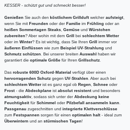
KESSER - schützt gut und schmeckt besser!
Genießen
Sie auch den
köstlichem Grillduft
welcher
aufsteigt
,
wenn Sie mit
Freunden
oder der
Familie
im
Frühling
oder an
heißen Sommertagen Steaks
,
Gemüse
und
Würstchen
zubereiten
? Aber wohin mit dem
Grill
bei
schlechtem Wetter
oder im
Winter
? Es ist wichtig, dass Sie Ihren
Grill
immer vor
äußeren Einflüssen
wie zum
Beispiel UV
-
Strahlung
und
Schmutz schützen
. Bei unserer breiten
Auswahl
haben wir
garantiert die
optimale Größe
für Ihren
Grillschutz
.
Das
robuste 600D Oxford
-
Material
verfügt über einen
hervorragenden Schutz
gegen
UV
-
Strahlen
. Aber auch bei
schlechtem Wetter
ist es ganz egal ob
Regen
,
Schnee
oder
Frost
- die
Abdeckplane
ist
absolut resistent
und besonders
atmungsaktiv
, sodass sich unter der
Abdeckung keine
Feuchtigkeit
für
Schimmel
oder
Pilzbefall ansammeln kann
.
Passgenau
zugeschnitten und
integrierte Klettverschlüsse
zum
Festspannen
sorgen für einen
optimalen halt
- ideal zum
Überwintern
und an
stürmischen Tagen
!