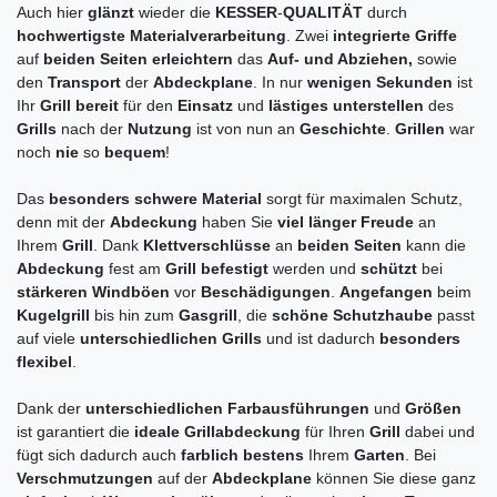
Auch hier
glänzt
wieder die
KESSER
-
QUALITÄT
durch
hochwertigste Materialverarbeitung
. Zwei
integrierte Griffe
auf
beiden Seiten erleichtern
das
Auf- und Abziehen,
sowie
den
Transport
der
Abdeckplane
. In nur
wenigen Sekunden
ist
Ihr
Grill bereit
für den
Einsatz
und
lästiges unterstellen
des
Grills
nach der
Nutzung
ist von nun an
Geschichte
.
Grillen
war
noch
nie
so
bequem
!
Das
besonders schwere Material
sorgt für maximalen Schutz,
denn mit der
Abdeckung
haben Sie
viel länger Freude
an
Ihrem
Grill
. Dank
Klettverschlüsse
an
beiden Seiten
kann die
Abdeckung
fest am
Grill befestigt
werden und
schützt
bei
stärkeren Windböen
vor
Beschädigungen
.
Angefangen
beim
Kugelgrill
bis hin zum
Gasgrill
, die
schöne Schutzhaube
passt
auf viele
unterschiedlichen Grills
und ist dadurch
besonders
flexibel
.
Dank der
unterschiedlichen Farbausführungen
und
Größen
ist garantiert die
ideale Grillabdeckung
für Ihren
Grill
dabei und
fügt sich dadurch auch
farblich bestens
Ihrem
Garten
. Bei
Verschmutzungen
auf der
Abdeckplane
können Sie diese ganz