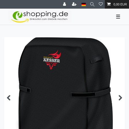
0,00 EUR
☰