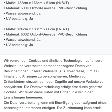
• Maße: 122cm x 163cm x 61cm (HxBxT)
• Material: 600D Oxford-Gewebe, PVC-Beschichtung
• Wasserabweisend: Ja
• UV-beständig: Ja
• Maße: 130cm x 183cm x 66cm (HxBxT)
• Material: 600D Oxford-Gewebe, PVC-Beschichtung
• Wasserabweisend: Ja
• UV-beständig: Ja
Lieferumfang:
Wir verwenden Cookies und ähnliche Technologien auf unserer
Website und verarbeiten personenbezogene Daten von
• 1x Grillabdeckung Kesser (Farbe und Größe nach Wahl)
Besucher:innen unserer Webseite (z.B. IP-Adresse), um z.B.
• 1x Betriebsanleitung
Inhalte und Anzeigen zu personalisieren, Medien von
Drittanbietern einzubinden oder Zugriffe auf unsere Website zu
analysieren. Die Datenverarbeitung erfolgt erst durch gesetzte
Cookies. Wir teilen diese Daten mit Dritten, die wir in den
Einkaufen
Einstellungen benennen.
Zahlungsarten
Die Datenverarbeitung kann mit Einwilligung oder aufgrund eines
Versandarten & -kosten
berechtigten Interesses erfolgen. Die Zustimmung kann erteilt
Warenkorb