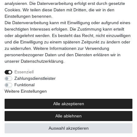
analysieren. Die Datenverarbeitung erfolgt erst durch gesetzte
Cookies. Wir teilen diese Daten mit Dritten, die wir in den
Einkaufen
Einstellungen benennen.
Zahlungsarten
Die Datenverarbeitung kann mit Einwilligung oder aufgrund eines
Versandarten & -kosten
berechtigten Interesses erfolgen. Die Zustimmung kann erteilt
Warenkorb
oder abgelehnt werden. Es besteht das Recht, nicht einzuwilligen
Kasse
und die Einwilligung zu einem späteren Zeitpunkt zu ändern oder
Widerrufsrecht
zu widerrufen. Weitere Informationen zur Verwendung
personenbezogener Daten und den Diensten erklären wir in
Mein Konto
unserer
Daten­schutz­erklärung
.
Anmelden
Registrieren
Essenziell
Zahlungsdienstleister
Unternehmen
Funktional
Kontakt
Weitere Einstellungen
AGB
Datenschutzerklärung
Alle akzeptieren
Impressum
Alle ablehnen
Newsletter
Auswahl akzeptieren