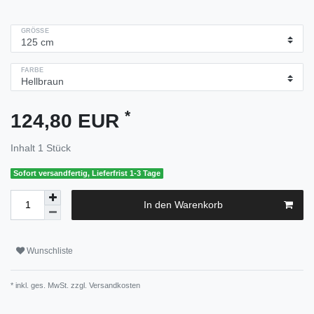
GRÖSSE
FARBE
*
124,80 EUR
Inhalt
1
Stück
Sofort versandfertig, Lieferfrist 1-3 Tage
In den Warenkorb
Wunschliste
* inkl. ges. MwSt. zzgl.
Versandkosten