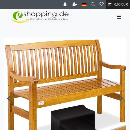
0,00 EUR
☰