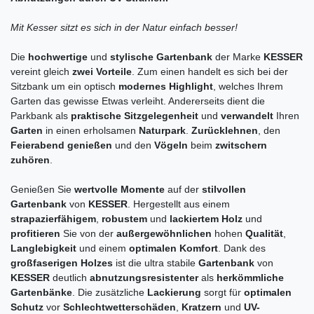
Mit Kesser sitzt es sich in der Natur einfach besser!
Die
hochwertige
und
stylische Gartenbank
der Marke
KESSER
vereint gleich
zwei Vorteile
. Zum einen handelt es sich bei der
Sitzbank um ein optisch
modernes Highlight
, welches Ihrem
Garten das gewisse Etwas verleiht. Andererseits dient die
Parkbank als
praktische Sitzgelegenheit
und
verwandelt
Ihren
Garten
in einen erholsamen
Naturpark
.
Zurücklehnen
, den
Feierabend genießen
und den
Vögeln
beim
zwitschern
zuhören
.
Genießen Sie
wertvolle Momente
auf der
stilvollen
Gartenbank
von
KESSER
. Hergestellt aus einem
strapazierfähigem
,
robustem
und
lackiertem Holz
und
profitieren
Sie von der
außergewöhnlichen
hohen
Qualität
,
Langlebigkeit
und einem
optimalen Komfort
. Dank des
großfaserigen Holzes
ist die ultra stabile
Gartenbank
von
KESSER
deutlich
abnutzungsresistenter
als
herkömmliche
Gartenbänke
. Die zusätzliche
Lackierung
sorgt für
optimalen
Schutz
vor
Schlechtwetterschäden
,
Kratzern
und
UV-