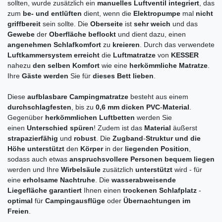
sollten, wurde zusätzlich ein
manuelles
Luftventil
integriert
, das
zum
be- und entlüften
dient, wenn die
Elektropumpe
mal
nicht
griffbereit
sein sollte. Die
Oberseite
ist
sehr
weich
und das
Gewebe
der
Oberfläche
beflockt
und dient dazu, einen
angenehmen
Schlafkomfort
zu
kreieren
. Durch das verwendete
Luftkammersystem
erreicht
die
Luftmatratze
von
KESSER
nahezu
den
selben
Komfort
wie eine
herkömmliche
Matratze
.
Ihre
Gäste
werden
Sie für
dieses Bett
lieben
.
Diese
aufblasbare
Campingmatratze
besteht aus einem
durchschlagfesten
, bis zu
0,6 mm
dicken
PVC
-
Material
.
Gegenüber
herkömmlichen
Luftbetten
werden Sie
einen
Unterschied spüren
! Zudem ist das
Material
äußerst
strapazierfähig
und
robust
. Die
Zugband
-
Struktur und die
Höhe
unterstützt
den
Körper
in der
liegenden
Position
,
sodass auch etwas
anspruchsvollere
Personen
bequem
liegen
werden und Ihre
Wirbelsäule
zusätzlich
unterstützt
wird - für
eine
erholsame
Nachtruhe
. Die
wasserabweisende
Liegefläche
garantiert
Ihnen einen
trockenen
Schlafplatz
-
optimal
für
Campingausflüge
oder
Übernachtungen
im
Freien
.