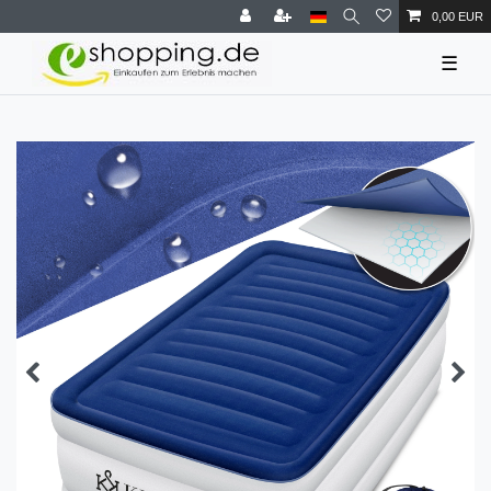
0,00 EUR
☰