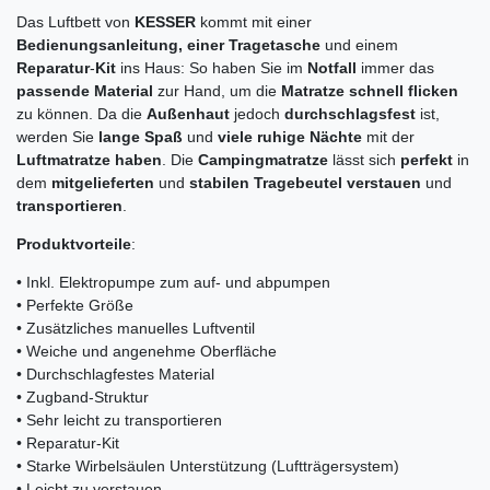
Das Luftbett von
KESSER
kommt mit einer
Bedienungsanleitung, einer Tragetasche
und einem
Reparatur
-
Kit
ins Haus: So haben Sie im
Notfall
immer das
passende
Material
zur Hand, um die
Matratze
schnell
flicken
zu können. Da die
Außenhaut
jedoch
durchschlagsfest
ist,
werden Sie
lange
Spaß
und
viele
ruhige
Nächte
mit der
Luftmatratze
haben
. Die
Campingmatratze
lässt sich
perfekt
in
dem
mitgelieferten
und
stabilen
Tragebeutel
verstauen
und
transportieren
.
Produktvorteile
:
• Inkl. Elektropumpe zum auf- und abpumpen
• Perfekte Größe
• Zusätzliches manuelles Luftventil
• Weiche und angenehme Oberfläche
• Durchschlagfestes Material
• Zugband-Struktur
• Sehr leicht zu transportieren
• Reparatur-Kit
• Starke Wirbelsäulen Unterstützung (Luftträgersystem)
• Leicht zu verstauen