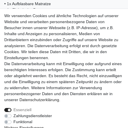
• 1x Aufblasbare Matratze
• 1x Elektrische Pumpe
• 1x Tragetasche
Wir verwenden Cookies und ähnliche Technologien auf unserer
• 1x Reparatur-Kit
Website und verarbeiten personenbezogene Daten von
• 1x Bedienungsanleitung
Besucher:innen unserer Webseite (z.B. IP-Adresse), um z.B.
Inhalte und Anzeigen zu personalisieren, Medien von
Drittanbietern einzubinden oder Zugriffe auf unsere Website zu
analysieren. Die Datenverarbeitung erfolgt erst durch gesetzte
Cookies. Wir teilen diese Daten mit Dritten, die wir in den
Einkaufen
Einstellungen benennen.
Zahlungsarten
Die Datenverarbeitung kann mit Einwilligung oder aufgrund eines
Versandarten & -kosten
berechtigten Interesses erfolgen. Die Zustimmung kann erteilt
Warenkorb
oder abgelehnt werden. Es besteht das Recht, nicht einzuwilligen
Kasse
und die Einwilligung zu einem späteren Zeitpunkt zu ändern oder
Widerrufsrecht
zu widerrufen. Weitere Informationen zur Verwendung
personenbezogener Daten und den Diensten erklären wir in
Mein Konto
unserer
Daten­schutz­erklärung
.
Anmelden
Registrieren
Essenziell
Zahlungsdienstleister
Unternehmen
Funktional
Kontakt
Weitere Einstellungen