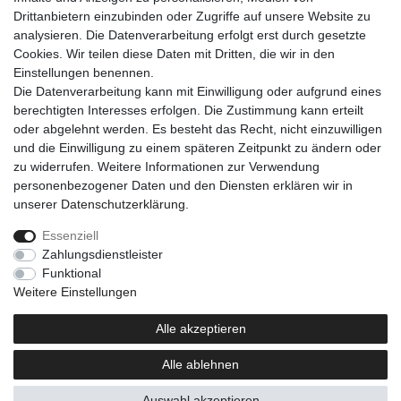
Drittanbietern einzubinden oder Zugriffe auf unsere Website zu
analysieren. Die Datenverarbeitung erfolgt erst durch gesetzte
Cookies. Wir teilen diese Daten mit Dritten, die wir in den
Einkaufen
Einstellungen benennen.
Zahlungsarten
Die Datenverarbeitung kann mit Einwilligung oder aufgrund eines
Versandarten & -kosten
berechtigten Interesses erfolgen. Die Zustimmung kann erteilt
Warenkorb
oder abgelehnt werden. Es besteht das Recht, nicht einzuwilligen
Kasse
und die Einwilligung zu einem späteren Zeitpunkt zu ändern oder
Widerrufsrecht
zu widerrufen. Weitere Informationen zur Verwendung
personenbezogener Daten und den Diensten erklären wir in
Mein Konto
unserer
Daten­schutz­erklärung
.
Anmelden
Registrieren
Essenziell
Zahlungsdienstleister
Unternehmen
Funktional
Kontakt
Weitere Einstellungen
AGB
Datenschutzerklärung
Alle akzeptieren
Impressum
Alle ablehnen
Newsletter
Auswahl akzeptieren