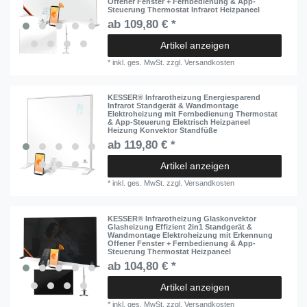
Offener Fenster + Fernbedienung & App-
Steuerung Thermostat Infrarot Heizpaneel
ab 109,80 € *
Artikel anzeigen
*
inkl. ges. MwSt.
zzgl.
Versandkosten
KESSER® Infrarotheizung Energiesparend
Infrarot Standgerät & Wandmontage
Elektroheizung mit Fernbedienung Thermostat
& App-Steuerung Elektrisch Heizpaneel
Heizung Konvektor Standfüße
ab 119,80 € *
Artikel anzeigen
*
inkl. ges. MwSt.
zzgl.
Versandkosten
KESSER® Infrarotheizung Glaskonvektor
Glasheizung Effizient 2in1 Standgerät &
Wandmontage Elektroheizung mit Erkennung
Offener Fenster + Fernbedienung & App-
Steuerung Thermostat Heizpaneel
ab 104,80 € *
Artikel anzeigen
*
inkl. ges. MwSt.
zzgl.
Versandkosten