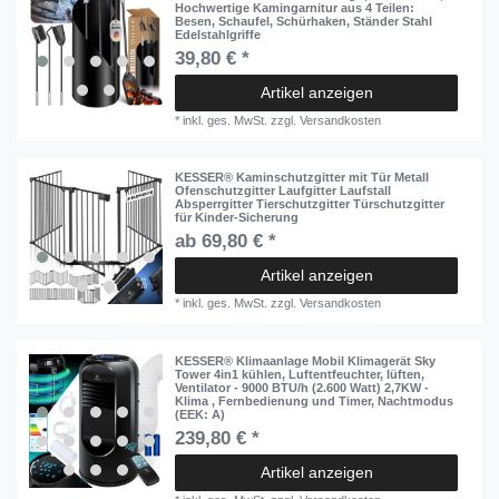
Hochwertige Kamingarnitur aus 4 Teilen:
Besen, Schaufel, Schürhaken, Ständer Stahl
Edelstahlgriffe
39,80 € *
Artikel anzeigen
*
inkl. ges. MwSt.
zzgl.
Versandkosten
KESSER® Kaminschutzgitter mit Tür Metall
Ofenschutzgitter Laufgitter Laufstall
Absperrgitter Tierschutzgitter Türschutzgitter
für Kinder-Sicherung
ab 69,80 € *
Artikel anzeigen
*
inkl. ges. MwSt.
zzgl.
Versandkosten
KESSER® Klimaanlage Mobil Klimagerät Sky
Tower 4in1 kühlen, Luftentfeuchter, lüften,
Ventilator - 9000 BTU/h (2.600 Watt) 2,7KW -
Klima , Fernbedienung und Timer, Nachtmodus
(EEK: A)
239,80 € *
Artikel anzeigen