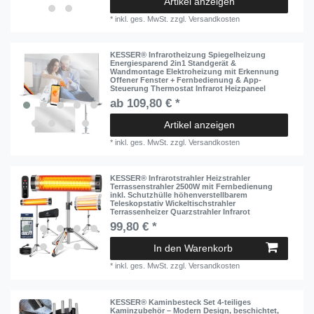
Artikel anzeigen
*
inkl. ges. MwSt.
zzgl.
Versandkosten
KESSER® Infrarotheizung Spiegelheizung
Energiesparend 2in1 Standgerät &
Wandmontage Elektroheizung mit Erkennung
Offener Fenster + Fernbedienung & App-
Steuerung Thermostat Infrarot Heizpaneel
ab 109,80 € *
Artikel anzeigen
*
inkl. ges. MwSt.
zzgl.
Versandkosten
KESSER® Infrarotstrahler Heizstrahler
Terrassenstrahler 2500W mit Fernbedienung
inkl. Schutzhülle höhenverstellbarem
Teleskopstativ Wickeltischstrahler
Terrassenheizer Quarzstrahler Infrarot
99,80 € *
In den Warenkorb
*
inkl. ges. MwSt.
zzgl.
Versandkosten
KESSER® Kaminbesteck Set 4-teiliges
Kaminzubehör – Modern Design, beschichtet,