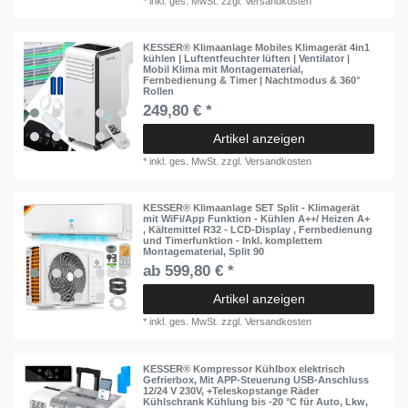
*
inkl. ges. MwSt.
zzgl.
Versandkosten
KESSER® Klimaanlage Mobiles Klimagerät 4in1
kühlen | Luftentfeuchter lüften | Ventilator |
Mobil Klima mit Montagematerial,
Fernbedienung & Timer | Nachtmodus & 360°
Rollen
249,80 € *
Artikel anzeigen
*
inkl. ges. MwSt.
zzgl.
Versandkosten
KESSER® Klimaanlage SET Split - Klimagerät
mit WiFi/App Funktion - Kühlen A++/ Heizen A+
, Kältemittel R32 - LCD-Display , Fernbedienung
und Timerfunktion - Inkl. komplettem
Montagematerial, Split 90
ab 599,80 € *
Artikel anzeigen
*
inkl. ges. MwSt.
zzgl.
Versandkosten
KESSER® Kompressor Kühlbox elektrisch
Gefrierbox, Mit APP-Steuerung USB-Anschluss
12/24 V 230V, +Teleskopstange Räder
Kühlschrank Kühlung bis -20 °C für Auto, Lkw,