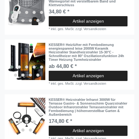
Wärmegürtel mit verstellbarem Band und
Klettverschluss
34,80 € *
Artikel anzeigen
*
inkl. ges. MwSt.
zzgl.
Versandkosten
KESSER® Heizlüfter mit Fernbedienung
energiesparend leise 2000W Keramik
Heizstrahler Standheizstrahler 15-30°C -
Schnellheizer mit 80° Oszillationsfunktion 24h
Timer Heizung Turmheizstrahler
ab 44,80 € *
Artikel anzeigen
*
inkl. ges. MwSt.
zzgl.
Versandkosten
KESSER® Heizstrahler Infrarot 3000W für
Terrasse Gastro- & Sonnenschirm Quarzstrahler
Outdoor Infrarotstrahler Terrassenstrahler mit
Fernbedienung | höhenverstellbar Garten &
Außenbereich
174,80 € *
Artikel anzeigen
*
inkl. ges. MwSt.
zzgl.
Versandkosten