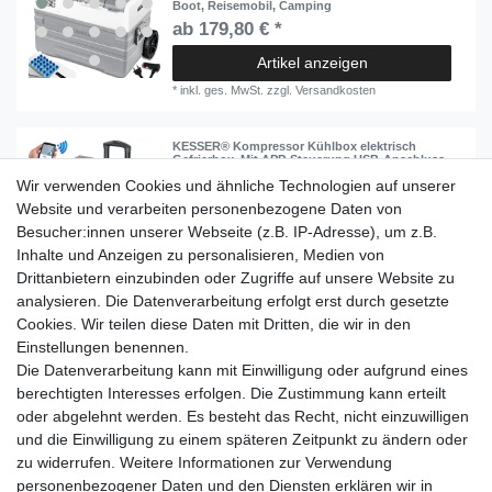
Boot, Reisemobil, Camping
ab 179,80 € *
Artikel anzeigen
*
inkl. ges. MwSt.
zzgl.
Versandkosten
KESSER® Kompressor Kühlbox elektrisch
Gefrierbox, Mit APP-Steuerung USB-Anschluss
12/24 V 230V, +Teleskopstange, Kühlakkus
Wir verwenden Cookies und ähnliche Technologien auf unserer
Räder Kühlschrank Kühlung bis -20 °C für Auto,
Lkw, Boot, Reisemobil, Camping
Website und verarbeiten personenbezogene Daten von
ab 189,80 € *
Besucher:innen unserer Webseite (z.B. IP-Adresse), um z.B.
Inhalte und Anzeigen zu personalisieren, Medien von
Artikel anzeigen
Drittanbietern einzubinden oder Zugriffe auf unsere Website zu
*
inkl. ges. MwSt.
zzgl.
Versandkosten
analysieren. Die Datenverarbeitung erfolgt erst durch gesetzte
Cookies. Wir teilen diese Daten mit Dritten, die wir in den
Einkaufen
Einstellungen benennen.
Zahlungsarten
Die Datenverarbeitung kann mit Einwilligung oder aufgrund eines
Versandarten & -kosten
berechtigten Interesses erfolgen. Die Zustimmung kann erteilt
Warenkorb
oder abgelehnt werden. Es besteht das Recht, nicht einzuwilligen
Kasse
und die Einwilligung zu einem späteren Zeitpunkt zu ändern oder
Widerrufsrecht
zu widerrufen. Weitere Informationen zur Verwendung
personenbezogener Daten und den Diensten erklären wir in
Mein Konto