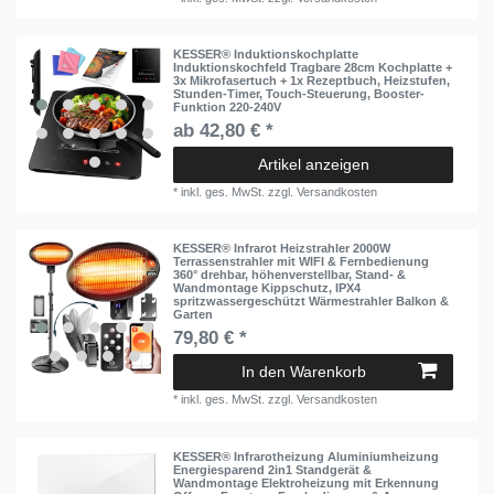
KESSER® Induktionskochplatte
Induktionskochfeld Tragbare 28cm Kochplatte +
3x Mikrofasertuch + 1x Rezeptbuch, Heizstufen,
Stunden-Timer, Touch-Steuerung, Booster-
Funktion 220-240V
ab 42,80 € *
Artikel anzeigen
*
inkl. ges. MwSt.
zzgl.
Versandkosten
KESSER® Infrarot Heizstrahler 2000W
Terrassenstrahler mit WIFI & Fernbedienung
360° drehbar, höhenverstellbar, Stand- &
Wandmontage Kippschutz, IPX4
spritzwassergeschützt Wärmestrahler Balkon &
Garten
79,80 € *
In den Warenkorb
*
inkl. ges. MwSt.
zzgl.
Versandkosten
KESSER® Infrarotheizung Aluminiumheizung
Energiesparend 2in1 Standgerät &
Wandmontage Elektroheizung mit Erkennung