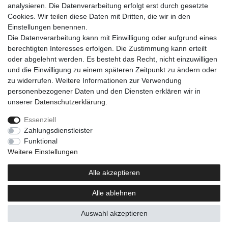
analysieren. Die Datenverarbeitung erfolgt erst durch gesetzte
Cookies. Wir teilen diese Daten mit Dritten, die wir in den
Einkaufen
Einstellungen benennen.
Zahlungsarten
Die Datenverarbeitung kann mit Einwilligung oder aufgrund eines
Versandarten & -kosten
berechtigten Interesses erfolgen. Die Zustimmung kann erteilt
Warenkorb
oder abgelehnt werden. Es besteht das Recht, nicht einzuwilligen
Kasse
und die Einwilligung zu einem späteren Zeitpunkt zu ändern oder
Widerrufsrecht
zu widerrufen. Weitere Informationen zur Verwendung
personenbezogener Daten und den Diensten erklären wir in
Mein Konto
unserer
Daten­schutz­erklärung
.
Anmelden
Registrieren
Essenziell
Zahlungsdienstleister
Unternehmen
Funktional
Kontakt
Weitere Einstellungen
AGB
Datenschutzerklärung
Alle akzeptieren
Impressum
Alle ablehnen
Newsletter
Auswahl akzeptieren