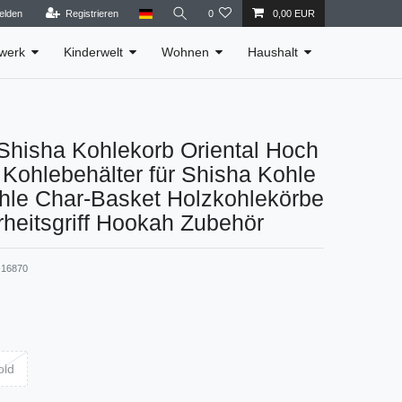
elden
Registrieren
0
0,00 EUR
werk
Kinderwelt
Wohnen
Haushalt
hisha Kohlekorb Oriental Hoch
 Kohlebehälter für Shisha Kohle
ohle Char-Basket Holzkohlekörbe
rheitsgriff Hookah Zubehör
16870
old