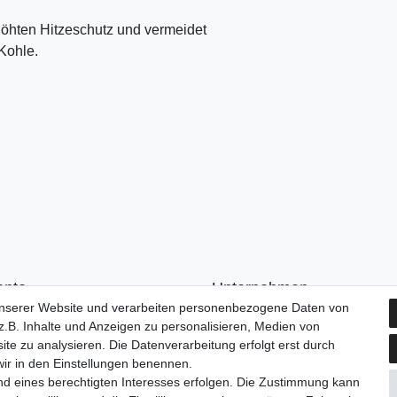
höhten Hitzeschutz und vermeidet
Kohle.
onto
Unternehmen
unserer Website und verarbeiten personenbezogene Daten von
n
Kontakt
.B. Inhalte und Anzeigen zu personalisieren, Medien von
ren
AGB
ite zu analysieren. Die Datenverarbeitung erfolgt erst durch
Datenschutzerklärung
 wir in den Einstellungen benennen.
Impressum
nd eines berechtigten Interesses erfolgen. Die Zustimmung kann