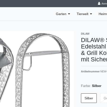
Anm
Garten
Tierwelt
Heim
DILAW
DILAW® S
Edelstahl
& Grill K
mit Siche
Artikelnummer
NEW-
Farbe:
Silber
Silber
G