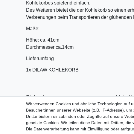
Kohlekorbes spielend einfach.
Des Weiteren bietet die der Kohlekorb so einen er
Verbrenungen beim Transportieren der glühenden 
Maße:
Höhe: ca. 41cm
Durchmesser:ca.14cm
Lieferumfang
1x DILAW KOHLEKORB
Einkaufen
Mein K
Wir verwenden Cookies und ähnliche Technologien auf 
Zahlungsarten
Anmelde
Besucher:innen unserer Webseite (z.B. IP-Adresse), um z
Versandarten & -kosten
Registrie
Drittanbietern einzubinden oder Zugriffe auf unsere Webs
Warenkorb
gesetzte Cookies. Wir teilen diese Daten mit Dritten, die
Kasse
Die Datenverarbeitung kann mit Einwilligung oder aufgru
Widerrufsrecht