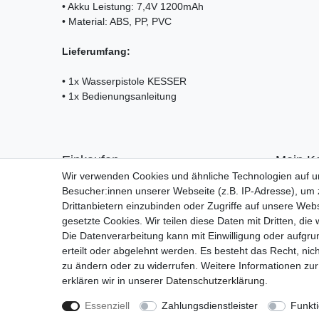
• Akku Leistung: 7,4V 1200mAh
• Material: ABS, PP, PVC
Lieferumfang:
• 1x Wasserpistole KESSER
• 1x Bedienungsanleitung
Einkaufen
Mein K
Wir verwenden Cookies und ähnliche Technologien auf 
Zahlungsarten
Anmelde
Besucher:innen unserer Webseite (z.B. IP-Adresse), um z
Versandarten & -kosten
Registrie
Drittanbietern einzubinden oder Zugriffe auf unsere Webs
Warenkorb
gesetzte Cookies. Wir teilen diese Daten mit Dritten, die
Kasse
Die Datenverarbeitung kann mit Einwilligung oder aufgru
Widerrufsrecht
erteilt oder abgelehnt werden. Es besteht das Recht, nich
zu ändern oder zu widerrufen. Weitere Informationen 
erklären wir in unserer
Daten­schutz­erklärung
.
Essenziell
Zahlungsdienstleister
Funkti