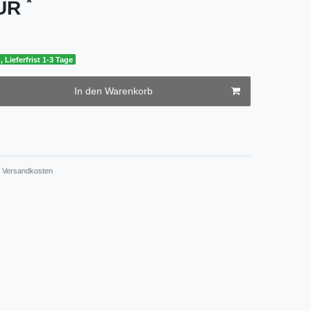
*
EUR
, Lieferfrist 1-3 Tage
In den Warenkorb
Versandkosten