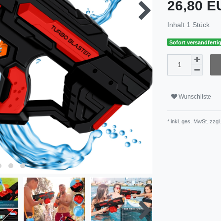
26,80 
Inhalt
1
Stück
Sofort versandfertig
Wunschliste
* inkl. ges. MwSt. zzgl.