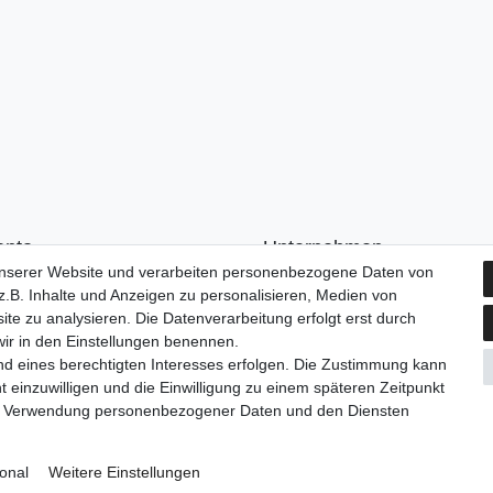
onto
Unternehmen
unserer Website und verarbeiten personenbezogene Daten von
n
Kontakt
.B. Inhalte und Anzeigen zu personalisieren, Medien von
ren
AGB
ite zu analysieren. Die Datenverarbeitung erfolgt erst durch
Datenschutzerklärung
 wir in den Einstellungen benennen.
Impressum
nd eines berechtigten Interesses erfolgen. Die Zustimmung kann
t einzuwilligen und die Einwilligung zu einem späteren Zeitpunkt
zur Verwendung personenbezogener Daten und den Diensten
onal
Weitere Einstellungen