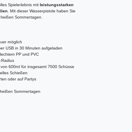
les Spielerlebnis mit
leistungsstarken
lien
. Mit dieser Wasserpistole haben Sie
n heißen Sommertagen.
euer möglich
 per USB in 30 Minuten aufgeladen
telechtem PP und PVC
r-Radius
 von 600ml für insgesamt 7500 Schüsse
elles Schießen
rten oder auf Partys
n heißen Sommertagen