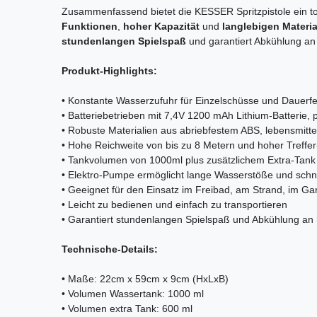
Zusammenfassend bietet die KESSER Spritzpistole ein tol
Funktionen
,
hoher Kapazität
und
langlebigen Materia
stundenlangen Spielspaß
und garantiert Abkühlung a
Produkt-Highlights:
• Konstante Wasserzufuhr für Einzelschüsse und Dauerf
• Batteriebetrieben mit 7,4V 1200 mAh Lithium-Batterie,
• Robuste Materialien aus abriebfestem ABS, lebensmit
• Hohe Reichweite von bis zu 8 Metern und hoher Treffe
• Tankvolumen von 1000ml plus zusätzlichem Extra-Tank
• Elektro-Pumpe ermöglicht lange Wasserstöße und schn
• Geeignet für den Einsatz im Freibad, am Strand, im Ga
• Leicht zu bedienen und einfach zu transportieren
• Garantiert stundenlangen Spielspaß und Abkühlung a
Technische-Details:
• Maße: 22cm x 59cm x 9cm (HxLxB)
• Volumen Wassertank: 1000 ml
• Volumen extra Tank: 600 ml