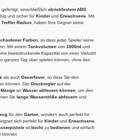
n
gefertigt, einschließlich
abriebfestem ABS
,
ebig und sicher für
Kinder
und
Erwachsene
. Mit
Treffer
-
Radius
, haben Ihre Gegner keine
schiedener Farben
, so dass jeder Spieler seine
ann. Mit einem
Tankvolumen
von
1000ml
und
eine beeindruckende Kapazität von einer Vielzahl
den ganzen Tag über spielen können, ohne den
se
als auch
Dauerfeuer
, so dass Sie den
eßen können. Der
Druckregler
auf der
e Menge
an
Wasser abfeuern können
, um den
nnen Sie
lange Wasserstöße abfeuern
und
zeug
für den
Garten
, sondern auch perfekt für
 eignet sich perfekt für
Kinder
und
Erwachsene
,
sserpistole
ist
leicht
zu
bedienen
und einfach
n können.