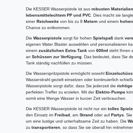
Die KESSER Wasserpistole ist aus
robusten Materialie
lebensmittelechtem PP und PVC
. Dies macht sie langl
einer
Reichweite
von bis zu 8
Metern
und einem
hohen 
Chance zu entkommen.
Die
Wasserpistole
sorgt für hohen
Spielspaß
dank
ver
eigenen Water Blaster auswählen und personalisieren k
einem
zusätzlichen Extra
-
Tank
von
600ml
steht Ihnen 
an
Schüssen zur Verfügung
. Das bedeutet, dass Sie 
Tank ständig nachfüllen zu müssen.
Die Wasserspritzpistole ermöglicht sowohl
Einzelschüs
Wasserstrahl gezielt einsetzen oder kontinuierlich schi
Wasserpistole sorgt dafür, dass Sie jederzeit die
richtig
perfekten Treffer zu erzielen. Mit der
Elektro
-
Pumpe
kö
somit eine Menge Wasser in kurzer Zeit verbrauchen.
Die KESSER Wasserpistole ist nicht nur ein
tolles Spiel
den Einsatz im
Freibad
, am
Strand
oder auf
Partys
. Sie
um eine lustige und unterhaltsame Zeit zu haben. Die
Wa
zu
transportieren
, so dass Sie sie überall hin mitnehme