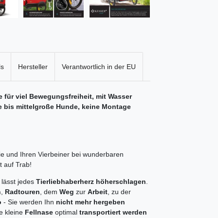
ls
Hersteller
Verantwortlich in der EU
für viel Bewegungsfreiheit, mit Wasser
ne bis mittelgroße Hunde, keine Montage
e und Ihren Vierbeiner bei wunderbaren
ft auf Trab!
 lässt jedes
Tierliebhaberherz höherschlagen
.
n
,
Radtouren
, dem
Weg
zur
Arbeit
, zu der
o
- Sie werden Ihn
nicht mehr hergeben
e kleine
Fellnase
optimal
transportiert werden