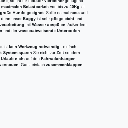
äche
, so hat Ihr
liebster Vierbeiner
genügend
r
maximalen Belastbarkeit
von bis zu
40Kg
ist
lgroße Hunde geeignet
. Sollte es mal
nass
und
, denn unser
Buggy
ist sehr
pflegeleicht
und
lverarbeitung
mit
Wasser abspülen
. Außerdem
en
und der
wasserabweisende Unterboden
ys
ist
kein Werkzeug notwendig
- einfach
t
-
System sparen
Sie nicht zur
Zeit
sondern
m
Urlaub nicht
auf den
Fahrradanhänger
verstauen
. Ganz einfach
zusammenklappen