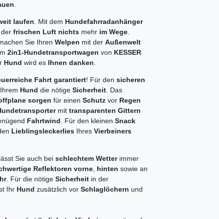
auen
.
weit laufen
. Mit dem
Hundefahrradanhänger
 der
frischen Luft nichts
mehr
im Wege
.
 machen Sie Ihren
Welpen
mit der
Außenwelt
dem
2in1-Hundetransportwagen
von
KESSER
hr
Hund
wird es
Ihnen danken
.
uerreiche Fahrt garantiert
! Für den
sicheren
 Ihrem
Hund
die nötige
Sicherheit
. Das
toffplane sorgen
für einen
Schutz
vor
Regen
Hundetransporter
mit
transparenten Gittern
genügend
Fahrtwind
. Für den kleinen
Snack
 den
Lieblingsleckerlies
Ihres
Vierbeiners
lässt Sie auch bei
schlechtem Wetter
immer
chwertige Reflektoren vorne
,
hinten
sowie an
hr
. Für die nötige
Sicherheit
in der
st Ihr
Hund
zusätzlich vor
Schlaglöchern
und