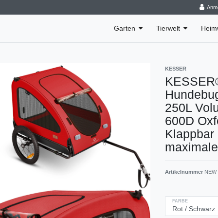
Anm
Garten
Tierwelt
Heim
KESSER
KESSER® 
Hundebug
250L Volu
600D Oxf
Klappbar
maximale 
Artikelnummer
NEW-
FARBE