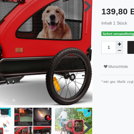
139,80
Inhalt
1
Stück
Sofort versandfertig
Wunschliste
* inkl. ges. MwSt. zzgl.