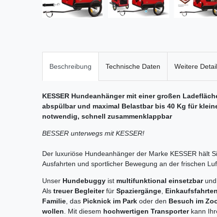
Beschreibung
Technische Daten
Weitere Detai
KESSER Hundeanhänger mit einer großen Ladefläche 
abspülbar und maximal Belastbar bis 40 Kg für klei
notwendig, schnell zusammenklappbar
BESSER unterwegs mit KESSER!
Der luxuriöse Hundeanhänger der Marke KESSER hält Si
Ausfahrten und sportlicher Bewegung an der frischen Lu
Unser
Hundebuggy
ist
multifunktional einsetzbar
und
Als
treuer Begleiter
für
Spaziergänge
,
Einkaufsfahrte
Familie
, das
Picknick im Park
oder den
Besuch im Zo
wollen
. Mit diesem
hochwertigen Transporter
kann Ihr