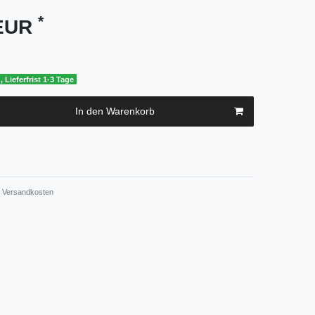
*
 EUR
, Lieferfrist 1-3 Tage
In den Warenkorb
Versandkosten