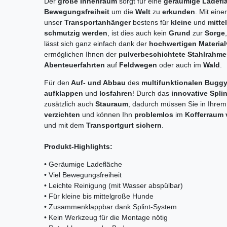
Der
große Innenraum
sorgt für eine
geräumige Ladefl
Bewegungsfreiheit
um die
Welt
zu
erkunden
. Mit eine
unser
Transportanhänger
bestens für
kleine
und
mitte
schmutzig werden
, ist dies auch kein
Grund
zur
Sorge
lässt sich ganz einfach dank der
hochwertigen Materia
ermöglichen Ihnen der
pulverbeschichtete Stahlrahm
Abenteuerfahrten
auf
Feldwegen
oder auch im
Wald
.
Für den
Auf- und Abbau
des
multifunktionalen Bugg
aufklappen
und
losfahren
! Durch das
innovative Splin
zusätzlich auch
Stauraum
, dadurch müssen Sie in Ihre
verzichten
und können Ihn
problemlos
im
Kofferraum 
und mit dem
Transportgurt sichern
.
Produkt-Highlights:
• Geräumige Ladefläche
• Viel Bewegungsfreiheit
• Leichte Reinigung (mit Wasser abspülbar)
• Für kleine bis mittelgroße Hunde
• Zusammenklappbar dank Splint-System
• Kein Werkzeug für die Montage nötig