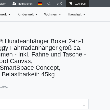
elden
Registrieren
0
0,00 EUR
werk
Kinderwelt
Wohnen
Haushalt
Hundeanhänger Boxer 2-in-1
gy Fahrradanhänger groß ca.
men - Inkl. Fahne und Tasche -
ord Canvas,
 SmartSpace Concept,
Belastbarkeit: 45kg
17971