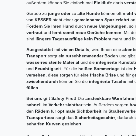
außerdem können Sie einfach mal
Einkäufe
darin
verst
Gerade zu
junge oder
zu
alte Hunde
können oft
nicht 
von
KESSER
steht einer
gemeinsamen Spazierfahrt
an
Fördern
Sie Ihren
Hund
durch
neue Umgebungen
, so
vertraut
und
lernt somit neue Gerüche kennen
. Mit 
sind
längere Tagesausflüge kein Problem
mehr und I
Ausgestattet
mit
vielen Details
, wird Ihnen eine
abente
Transport
sorgt ein
rutschhemmender Boden
und gibt
wasserresistente Material
und die
integrierte Kunsts
und
Feuchtigkeit
. Für die
heißen Sommertage
ist der
versehen
, diese sorgen für eine
frische Brise
und für 
zwischendurch
können Sie die
integrierte Tasche
mit
füllen
.
Bei uns gilt Safety First!
Die
ansteckbare Warnfahne
schnell
im
Verkehr sichtbar
sein. Außerdem sorgen
ho
den
Rädern
für
optimale Sichtbarkeit
im
Straßenverke
Transportbox
sorgt das
Sicherheitsgeschirr
, dadurch i
scharfen Kurven gesichert
.