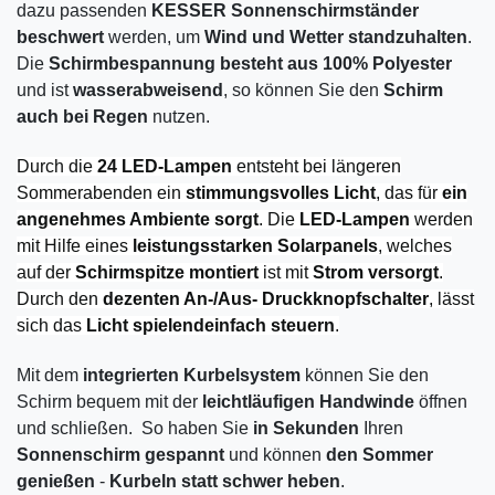
dazu passenden
KESSER Sonnenschirmständer
beschwert
werden, um
Wind und Wetter standzuhalten
.
Die
Schirmbespannung besteht aus 100% Polyester
und ist
wasserabweisend
, so können Sie den
Schirm
auch bei Regen
nutzen.
Durch die
24 LED-Lampen
entsteht bei längeren
Sommerabenden ein
stimmungsvolles Licht
, das für
ein
angenehmes Ambiente sorgt
. Die
LED-Lampen
werden
mit Hilfe eines
leistungsstarken Solarpanels
, welches
auf der
Schirmspitze montiert
ist mit
Strom versorgt
.
Durch den
dezenten An-/Aus- Druckknopfschalter
, lässt
sich das
Licht spielendeinfach steuern
.
Mit dem
integrierten Kurbelsystem
können Sie den
Schirm bequem mit der
leichtläufigen Handwinde
öffnen
und schließen. So haben Sie
in Sekunden
Ihren
Sonnenschirm gespannt
und können
den Sommer
genießen
-
Kurbeln statt schwer heben
.