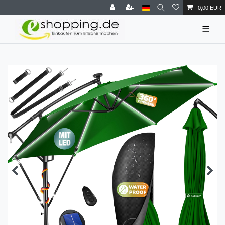
0,00 EUR
☰