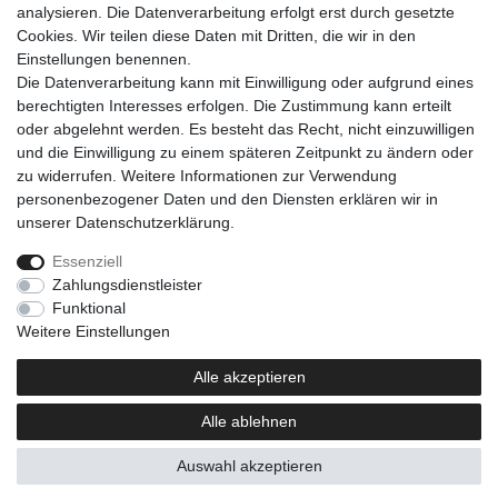
analysieren. Die Datenverarbeitung erfolgt erst durch gesetzte
Cookies. Wir teilen diese Daten mit Dritten, die wir in den
Einkaufen
Einstellungen benennen.
Zahlungsarten
Die Datenverarbeitung kann mit Einwilligung oder aufgrund eines
Versandarten & -kosten
berechtigten Interesses erfolgen. Die Zustimmung kann erteilt
Warenkorb
oder abgelehnt werden. Es besteht das Recht, nicht einzuwilligen
Kasse
und die Einwilligung zu einem späteren Zeitpunkt zu ändern oder
Widerrufsrecht
zu widerrufen. Weitere Informationen zur Verwendung
personenbezogener Daten und den Diensten erklären wir in
Mein Konto
unserer
Daten­schutz­erklärung
.
Anmelden
Registrieren
Essenziell
Zahlungsdienstleister
Unternehmen
Funktional
Kontakt
Weitere Einstellungen
AGB
Datenschutzerklärung
Alle akzeptieren
Impressum
Alle ablehnen
Newsletter
Auswahl akzeptieren