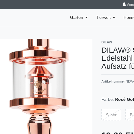
Anm
Garten
Tierwelt
Heim
DILAW
DILAW® S
Edelstahl
Aufsatz f
Artikelnummer
NEW-
Farbe:
Rosé Go
Silber
Bl