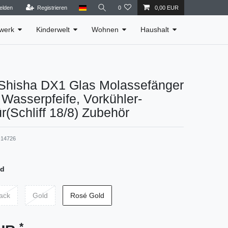
elden
Registrieren
0
0,00 EUR
werk
Kinderwelt
Wohnen
Haushalt
hisha DX1 Glas Molassefänger
 Wasserpfeife, Vorkühler-
ür(Schliff 18/8) Zubehör
14726
ld
ack
Gold
Rosé Gold
*