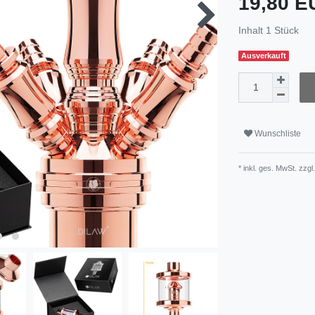
19,80 
Inhalt
1
Stück
Ausverkauft
Wunschliste
* inkl. ges. MwSt. zzgl.