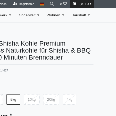
elden
Registrieren
0
0,00 EUR
werk
Kinderwelt
Wohnen
Haushalt
hisha Kohle Premium
s Naturkohle für Shisha & BBQ
0 Minuten Brenndauer
14627
5kg
10kg
20kg
4kg
*