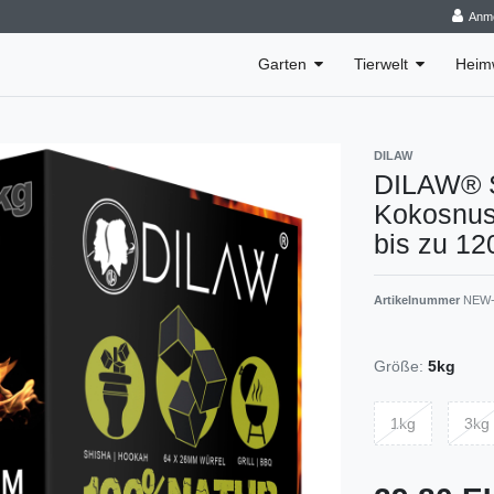
Anm
Garten
Tierwelt
Heim
DILAW
DILAW® S
Kokosnus
bis zu 12
Artikelnummer
NEW-
Größe:
5kg
1kg
3kg