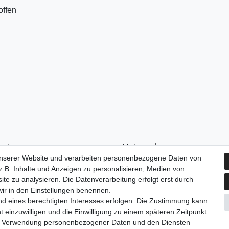
offen
onto
Unternehmen
unserer Website und verarbeiten personenbezogene Daten von
n
Kontakt
.B. Inhalte und Anzeigen zu personalisieren, Medien von
ren
AGB
ite zu analysieren. Die Datenverarbeitung erfolgt erst durch
Datenschutzerklärung
 wir in den Einstellungen benennen.
Impressum
nd eines berechtigten Interesses erfolgen. Die Zustimmung kann
t einzuwilligen und die Einwilligung zu einem späteren Zeitpunkt
zur Verwendung personenbezogener Daten und den Diensten