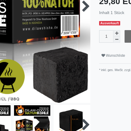
29,80 
Inhalt
1
Stück
Ausverkauft
Wunschliste
* inkl. ges. MwSt. zzgl.