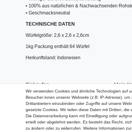
• 100% aus natürlichen & Nachwachsenden Rohst
• Geschmacksneutral
TECHNISCHE DATEN
Würfelgröße: 2,6 x 2,6 x 2,6cm
1kg Packung enthält 64 Würfel
Herkunftsland: Indonesien
Einkaufen
Mein K
Wir verwenden Cookies und ähnliche Technologien auf 
Zahlungsarten
Anmelde
Besucher:innen unserer Webseite (z.B. IP-Adresse), um z
Versandarten & -kosten
Registrie
Drittanbietern einzubinden oder Zugriffe auf unsere Webs
Warenkorb
gesetzte Cookies. Wir teilen diese Daten mit Dritten, die
Kasse
Die Datenverarbeitung kann mit Einwilligung oder aufgru
Widerrufsrecht
erteilt oder abgelehnt werden. Es besteht das Recht, nich
zu ändern oder zu widerrufen. Weitere Informationen 